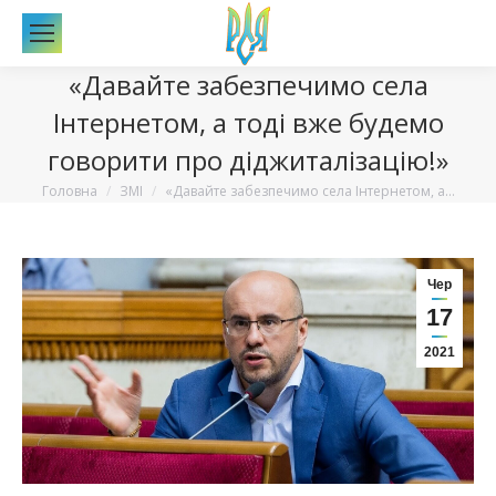
По
«Давайте забезпечимо села
Інтернетом, а тоді вже будемо
говорити про діджиталізацію!»
Вы здесь:
Головна
ЗМІ
«Давайте забезпечимо села Інтернетом, а…
Чер
17
2021