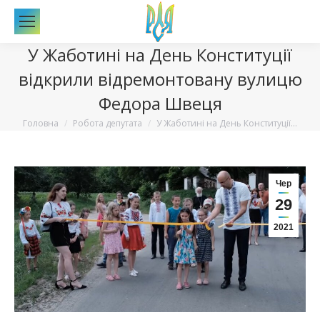
По
У Жаботині на День Конституції
відкрили відремонтовану вулицю
Федора Швеця
Вы здесь:
Головна
Робота депутата
У Жаботині на День Конституції…
Чер
29
2021