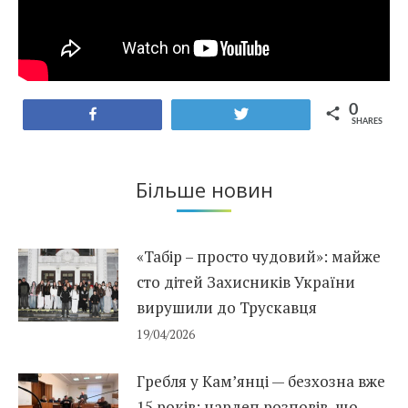
0
Share
Tweet
SHARES
Більше новин
«Табір – просто чудовий»: майже
сто дітей Захисників України
вирушили до Трускавця
19/04/2026
Гребля у Кам’янці — безхозна вже
15 років: нардеп розповів, що