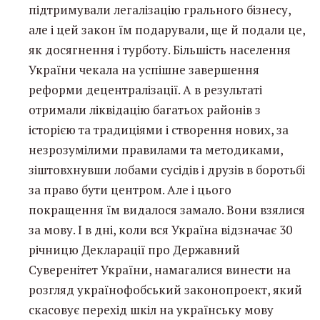
підтримували легалізацію грального бізнесу,
але і цей закон їм подарували, ще й подали це,
як досягнення і турботу. Більшість населення
України чекала на успішне завершення
реформи децентралізації. А в результаті
отримали ліквідацію багатьох районів з
історією та традиціями і створення нових, за
незрозумілими правилами та методиками,
зіштовхнувши лобами сусідів і друзів в боротьбі
за право бути центром. Але і цього
покращення їм видалося замало. Вони взялися
за мову. І в дні, коли вся Україна відзначає 30
річницю Декларації про Державний
Суверенітет України, намагалися винести на
розгляд українофобський законопроект, який
скасовує перехід шкіл на українську мову