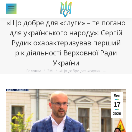
По
«Що добре для «слуги» – те погано
для українського народу»: Сергій
Рудик охарактеризував перший
рік діяльності Верховної Ради
України
Вы здесь:
Головна
ЗМІ
«Що добре для «слуги» –…
Лип
17
2020