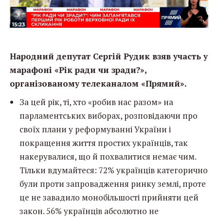
Народний депутат Сергій Рудик взяв участь у
марафоні «Рік ради чи зради?»,
організованому телеканалом «Прямий».
За цей рік, ті, хто «робив нас разом» на
парламентських виборах, розповідаючи про
своїх плани у реформуванні України і
покращення життя простих українців, так
накерувалися, що й похвалитися немає чим.
Тільки вдумайтеся: 72% українців категорично
були проти запровадження ринку землі, проте
це не завадило монобільшості прийняти цей
закон. 56% українців абсолютно не