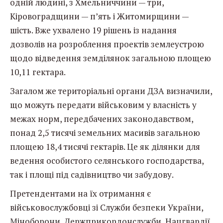
одній людині, з Хмельниччини — три,
Кіровоградщини — п’ять і Житомирщини —
шість.
Вже ухвалено 19 рішень із надання
дозволів на розроблення проектів землеустрою
щодо відведення земділянок загальною площею
10,11 гектара.
Загалом же територіальні органи ДЗА визначили,
що можуть передати військовим у власність у
межах норм, передбачених законодавством,
понад 2,5 тисячі земельних масивів загальною
площею 18,4 тисячі гектарів. Це як ділянки для
ведення особистого селянського господарства,
так і площі під садівництво чи забудову.
Претендентами на їх отримання є
військовослужбовці зі Служби безпеки України,
Міноборони, Держприкордонслужби, Нацгвардії,