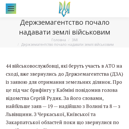
По
Держземагентство почало
надавати землі військовим
Вы здесь:
Головна
ЗМІ
Держземагентство почало надавати землі військовим
44 військовослужбовці, які беруть участь в АТО на
сході, вже звернулись до Держземагентства (ДЗА)
із заявою для отримання земельних ділянок. Про
це під час брифінгу у Кабміні повідомив голова
відомства Сергій Рудик. За його словами,
найбільше заяв — 19 — надійшло з Волині та 8 — з
Львівщини. З Черкаської, Київської та
Закарпатської областей поки що звернулися по