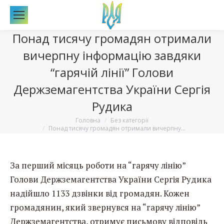
По
Понад тисячу громадян отримали
вичерпну інформацію завдяки
“гарячій лінії” Голови
Держземагентства України Сергія
Рудика
Вы здесь:
Головна
Без категорії
Понад тисячу громадян отримали вичерпну…
За перший місяць роботи на “гарячу лінію”
Голови Держземагентства України Сергія Рудика
надійшло 1133 дзвінки від громадян. Кожен
громадянин, який звернувся на “гарячу лінію”
Держземагентства, отримує письмову відповідь