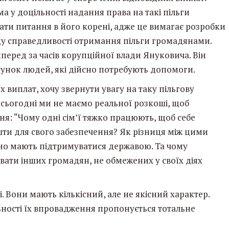
ма у доцільності надання права на такі пільги
ти питання в його корені, адже це вимагає розробки
у справедливості отримання пільги громадянами.
перед за часів корупційної влади Януковича. Він
унок людей, які дійсно потребують допомоги.
х виплат, хочу звернути увагу на таку пільгову
о сьогодні ми не маємо реальної розкоші, щоб
я: “Чому одні сім’ї тяжко працюють, щоб себе
шти для свого забезпечення? Як різниця між цими
но мають підтримуватися державою. Та чому
ати інших громадян, не обмежених у своїх діях
 Вони мають кількісний, але не якісний характер.
льності їх впровадження пропонується тотальне