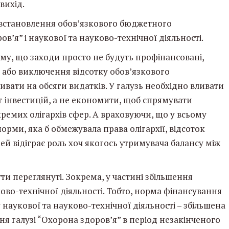
вихід.
встановлення обов’язкового бюджетного
в’я” і наукової та науково-технічної діяльності.
му, що заходи просто не будуть профінансовані,
ь або виключення відсотку обов’язкового
ивати на обсяги видатків. У галузь необхідно вливати
 інвестицій, а не економити, щоб спрямувати
ремих олігархів сфер. А враховуючи, що у всьому
орми, яка б обмежувала права олігархії, відсоток
ей відіграє роль хоч якогось утримувача балансу між
ти переглянуті. Зокрема, у частині збільшення
ово-технічної діяльності. Тобто, норма фінансування
наукової та науково-технічної діяльності – збільшена
ня галузі “Охорона здоров’я” в період незакінченого