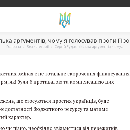
ілька аргументів, чому я голосував проти Пр
Вы здесь:
Головна
Без категорії
Сергій Рудик: «Кілька аргументів, чому…
тних змінах є не тотальне скорочення фінансування
орм, які були б противагою та компенсацією цих
ень, що стосуються простих українців, буде
недостатності бюджетного ресурсу
та матиме
ий характер.
о чи пізно, необхідно звільнятися від пережитків