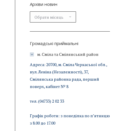
Архіви новин
Архіви
новин
Громадські приймальні
м. Сміла та Смілянський район
Адреса: 20700, м. Сміла Черкаської обл.,
вул. Леніна (Незалежності), 37,
Смілянська районна рада, перший
поверх, кабінет № 8
тел. (04733) 2 02 33
Графік роботи: з понеділка по п’ятницю
з 8.00 до 17.00