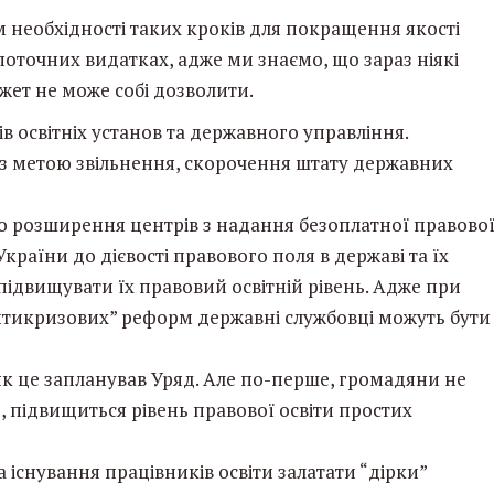
 необхідності таких кроків для покращення якості
поточних видатках, адже ми знаємо, що зараз ніякі
жет не може собі дозволити.
в освітніх установ та державного управління.
з метою звільнення, скорочення штату державних
о розширення центрів з надання безоплатної правово
раїни до дієвості правового поля в державі та їх
підвищувати їх правовий освітній рівень. Адже при
антикризових” реформ державні службовці можуть бути
як це запланував Уряд. Але по-перше, громадяни не
, підвищиться рівень правової освіти простих
 існування працівників освіти залатати “дірки”