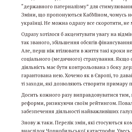
“державного патерналізму” для стимулювання
Зміни, що пропонуються КабМіном, чомусь не
українці. Не можна одразу все скоротити, н
Одразу хотілося б акцентувати увагу на відмі
так званого, збільшення обсягів фінансування
Але, перш ніж втілювати в життя такі кроки н
соціального (медичного) страхування. Якщо с
діяльність має бути контрольована з боку дер
гарантована нею. Хочемо як в Європі, то дава
ті заходи, які дозволяють створити примару 
Досить кожного разу виправдовуватися тим, 
реформи, ризикуючи своїм рейтингом. Поваль
забезпечення діяльності найважливіших галуз
Знову ж таки. Перелік змін, які стосуються к
внаслідок Чорнобильської катастрофи. Увесь ї