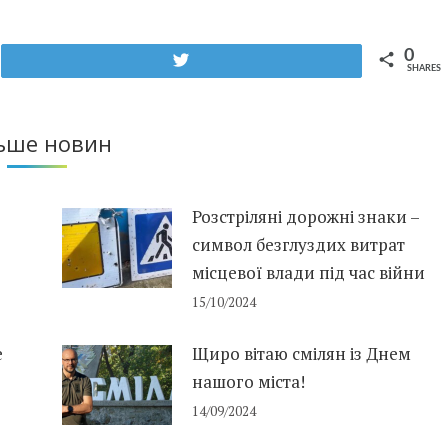
0
Tweet
SHARES
ьше новин
Розстріляні дорожні знаки –
символ безглуздих витрат
місцевої влади під час війни
15/10/2024
е
Щиро вітаю смілян із Днем
нашого міста!
14/09/2024