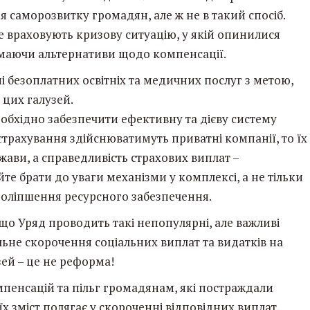
 саморозвитку громадян, але ж не в такий спосіб.
 враховують кризову ситуацію, у якій опинилися
е маючи альтернативи щодо компенсації.
ні безоплатних освітніх та медичних послуг з метою,
 цих галузей.
еобхідно забезпечити ефективну та дієву систему
трахування здійснюватимуть приватні компанії, то їх
жави, а справедливість страхових виплат –
йте брати до уваги механізми у комплексі, а не тільки
поліпшення ресурсного забезпечення.
що Уряд проводить такі непопулярні, але важливі
не скорочення соціальних виплат та видатків на
ей – це не реформа!
омпенсацій та пільг громадянам, які постраждали
х зміст полягає у скороченні відповідних виплат.