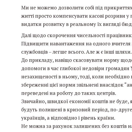
Ми не можемо дозволити собі під прикриттям
житті просто компенсувати касові розриви у 
видатки розвитку в реальному їх вигляді бюд
Далі щодо скорочення чисельності працівникі
Підвищити навантаження на одного вчителя 
службовців – легше всього. Але ж є інші шляхи.
До прикладу, навіщо скасовувати норму щод
допомоги в час глибокої недовіри громадян Ук
незахищеності в ньому, тоді, коли необхідно 
збереженні цієї норми звільнені внаслідок “
переведені на роботу до таких центрів.
Звичайно, швидкої економії коштів не буде, 
будуть полишені в кризовий період, по-друге
українців, а відповідно і рівень країни.
Не можна за рахунок залишених без коштів на