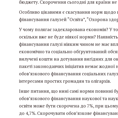
бюджету. Скорочення сьогодні для країни не 
Особливо цікавими є скасування норм щодо 
фінансування галузей “Освіта”, “Охорона здоро
У чому полягає задекларована економія? У то
оскільки вже не буде ніякої норми? Наявніст
фінансування галузі ніяким чином не має впл
економічно та соціально обґрунтований обсяг
вилучені кошти на дотування вигідних для ок
пакеті законодавчих ініціатив немає жодної н
обов’язкового фінансування соціальних галуз
інтересами простих громадян та олігархів.
Інше питання, що нині самі норми повинні бу
обов’язкового фінансування наукової та наук
освіти може бути скорочена до 7%, при цьому 
до 4,7%. Скорочувати обов’язкове фінансуван