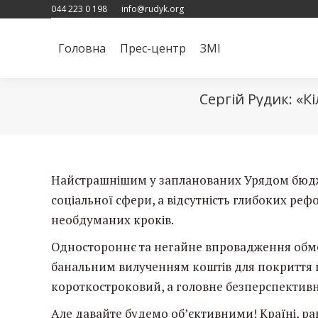
044 223 0 198
info@rudyk.org
Головна
Прес-центр
ЗМІ
Головна
Прес-центр
ЗМІ
Сергій Рудик: «К
Найстрашнішим у запланованих Урядом бюдже
соціальної сфери, а відсутність глибоких реф
необдуманих кроків.
Одностороннє та негайне впровадження обмеж
банальним вилученням коштів для покриття 
короткостроковий, а головне безперспективн
Але давайте будемо об’єктивними! Країні, ран