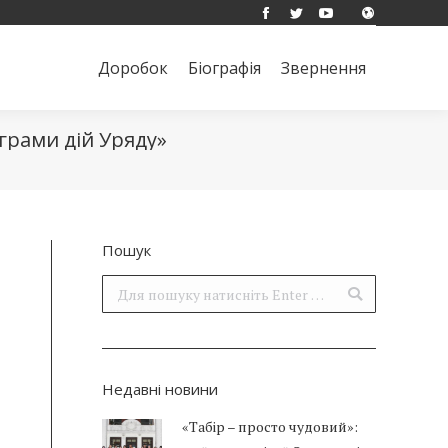
Facebook
Twitter
YouTube
Доробок
Біографія
Звернення
Поиск:
Доробок
Біографія
Звернення
Поиск:
ограми дій Уряду»
Пошук
Поиск:
Недавні новини
«Табір – просто чудовий»: