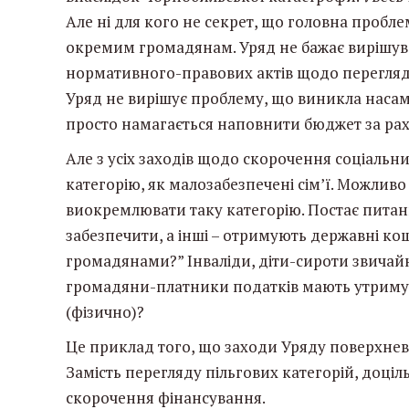
Але ні для кого не секрет, що головна пробле
окремим громадянам. Уряд не бажає вирішува
нормативного-правових актів щодо перегляд
Уряд не вирішує проблему, що виникла насам
просто намагається наповнити бюджет за рах
Але з усіх заходів щодо скорочення соціальни
категорію, як малозабезпечені сім’ї. Можлив
виокремлювати таку категорію. Постає питанн
забезпечити, а інші – отримують державні ко
громадянами?” Інваліди, діти-сироти звичай
громадяни-платники податків мають утримув
(фізично)?
Це приклад того, що заходи Уряду поверхневі.
Замість перегляду пільгових категорій, доці
скорочення фінансування.