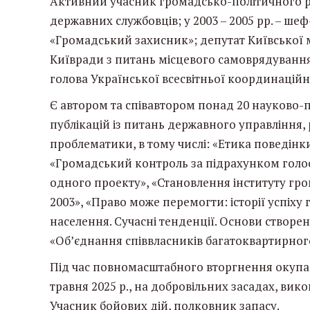
Активний учасник громадсько-політичного руху
державних службовців; у 2003 – 2005 рр. – ше
«Громадський захисник»; депутат Київської м
Київради з питань місцевого самоврядування, 
голова Української всесвітньої координаційн
Є автором та співавтором понад 20 науково-
публікацій із питань державного управління,
проблематики, в тому числі: «Етика поведінки
«Громадський контроль за підрахунком голосі
одного проекту», «Становлення інституту гро
2003», «Право може перемогти: історії успіху
населення. Сучасні тенденції. Основи створе
«Об’єднання співвласників багатоквартирного
Під час повномасштабного вторгнення окупацій
травня 2025 р., на добровільних засадах, вик
Учасник бойових дій, полковник запасу.