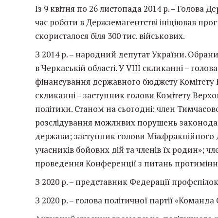
Із 9 квітня по 26 листопада 2014 р. – Голова 
час роботи в Держземагентстві ініціював пр
скористалося біля 300 тис. військових.
З 2014 р. – народний депутат України. Обра
в Черкаській області. У VIII скликанні – голо
фінансування державного бюджету Комітету В
скликанні – заступник голови Комітету Верхо
політики. Станом на сьогодні: член Тимчасово
розслідування можливих порушень законодавс
держави; заступник голови Міжфракційного д
учасників бойових дій та членів їх родин»; чл
проведення Конференції з питань протимінної
З 2020 р. – представник Федерації профспілок
З 2020 р. – голова політичної партії «Команда 