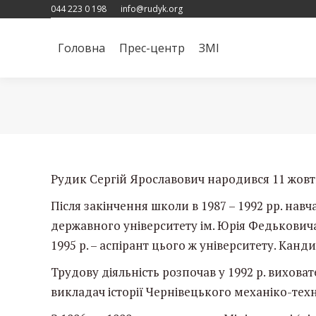
044 223 0 198
info@rudyk.org
Головна
Прес-центр
ЗМІ
Головна
Прес-центр
ЗМІ
Рудик Сергій Ярославович народився 11 жовтн
Після закінчення школи в 1987 – 1992 рр. нав
державного університету ім. Юрія Федьковича. К
1995 р. – аспірант цього ж університету. Канд
Трудову діяльність розпочав у 1992 р. вихова
викладач історії Чернівецького механіко-тех