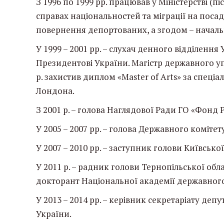
З 1996 по 1999 рр. працював у Міністерстві (п
справах національностей та міграції на поса
повернення депортованих, а згодом – началь
У 1999 – 2001 рр. – слухач денного відділенн
Президентові України. Магістр державного уп
р. захистив диплом «Master of Arts» за спеціа
Лондона.
З 2001 р. – голова Наглядової Ради ГО «Фонд Р
У 2005 – 2007 рр. – голова Державного комітет
У 2007 – 2010 рр. – заступник голови Київсько
У 2011 р. – радник голови Тернопільської обла
докторант Національної академії державного
У 2013 – 2014 рр. – керівник секретаріату деп
України.