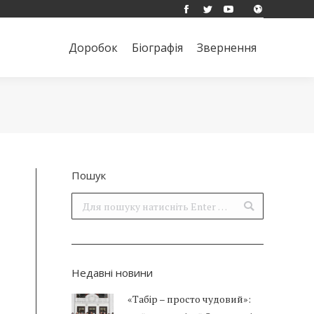
Facebook
Twitter
YouTube
Доробок
Біографія
Звернення
Поиск:
Доробок
Біографія
Звернення
Поиск:
Пошук
Поиск:
Недавні новини
«Табір – просто чудовий»: