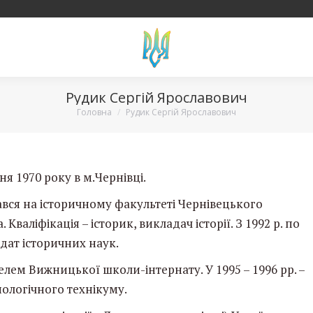
Рудик Сергій Ярославович
Вы здесь:
Головна
Рудик Сергій Ярославович
я 1970 року в м.Чернівці.
чався на історичному факультеті Чернівецького
валіфікація – історик, викладач історії. З 1992 р. по
идат історичних наук.
телем Вижницької школи-інтернату. У 1995 – 1996 рр. –
нологічного технікуму.