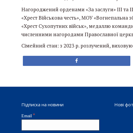
Нагороджений орденами «За заслуги» ІІІ та І
«Хрест Військова честь», МОУ «Вогнепальна зб
«Хрест Сухопутних військ», медаллю командир
численними нагородами Православної церкв
Сімейний стан: з 2023 р. розлучений, виховую 
Share
Підписка на новини
Нові фо
*
Email