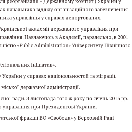
ісля реорганізації – Державному комітеті) України у
дах начальника відділу організаційного забезпечення
ника управління у справах депортованих.
я Української академії державного управління при
равління. Навчаючись в Академії, паралельно, в 2001
льністю «Public Administration» Університету Північного
егіональних Ініціатив».
у України у справах національностей та міграції.
ї міської державної адміністрації.
сної ради. З листопада того ж року по січень 2013 рр. –
 управління при Президентові України.
утатської фракції ВО «Свобода» у Верховній Раді