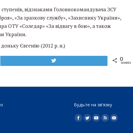
І ступенів, відзнаками Головнокомандувача ЗСУ
роя», «За зразкову службу», «Захиснику України»,
а ОТУ «Соледар» «За відвагу в бою», а також
и України.
доньку Євгенію (2012 р. н.)
0
Tweet
SHARES
то
Будьте на зв’язку
Найдите нас:
Facebook
Twitter
YouTube
Rss
Електро
пошта