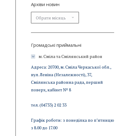
Архіви новин
Архіви
новин
Громадські приймальні
м. Сміла та Смілянський район
Адреса: 20700, м. Сміла Черкаської обл.,
вул. Леніна (Незалежності), 37,
Смілянська районна рада, перший
поверх, кабінет № 8
тел. (04733) 2 02 33
Графік роботи: з понеділка по п’ятницю
з 8.00 до 17.00