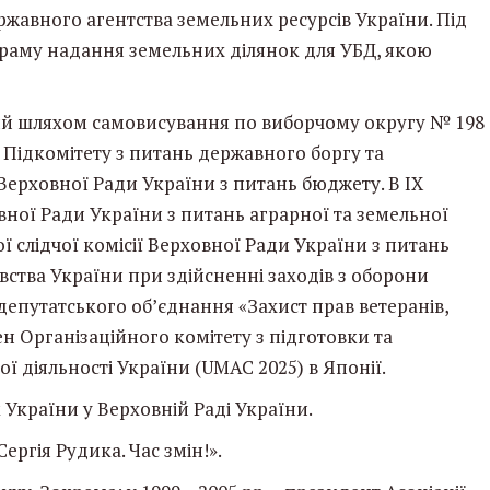
Державного агентства земельних ресурсів України. Під
ограму надання земельних ділянок для УБД, якою
ний шляхом самовисування по виборчому округу № 198
ва Підкомітету з питань державного боргу та
ерховної Ради України з питань бюджету. В ІХ
вної Ради України з питань аграрної та земельної
ї слідчої комісії Верховної Ради України з питань
тва України при здійсненні заходів з оборони
епутатського об’єднання «Захист прав ветеранів,
ен Організаційного комітету з підготовки та
 діяльності України (UMAC 2025) в Японії.
 України у Верховній Раді України.
Сергія Рудика. Час змін!».