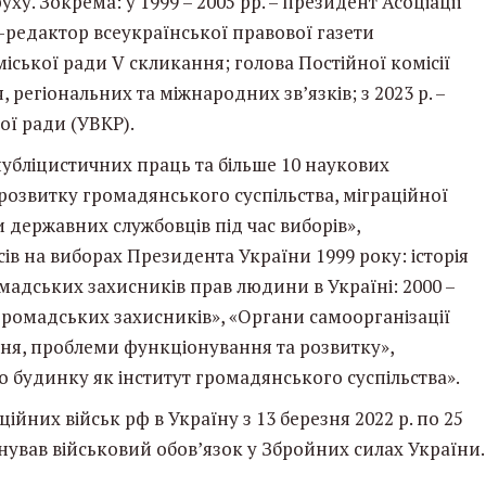
. Зокрема: у 1999 – 2005 рр. – президент Асоціації
ф-редактор всеукраїнської правової газети
іської ради V скликання; голова Постійної комісії
регіональних та міжнародних зв’язків; з 2023 р. –
ої ради (УВКР).
публіцистичних праць та більше 10 наукових
 розвитку громадянського суспільства, міграційної
 державних службовців під час виборів»,
в на виборах Президента України 1999 року: історія
мадських захисників прав людини в Україні: 2000 –
 громадських захисників», «Органи самоорганізації
ння, проблеми функціонування та розвитку»,
 будинку як інститут громадянського суспільства».
них військ рф в Україну з 13 березня 2022 р. по 25
онував військовий обов’язок у Збройних силах України.