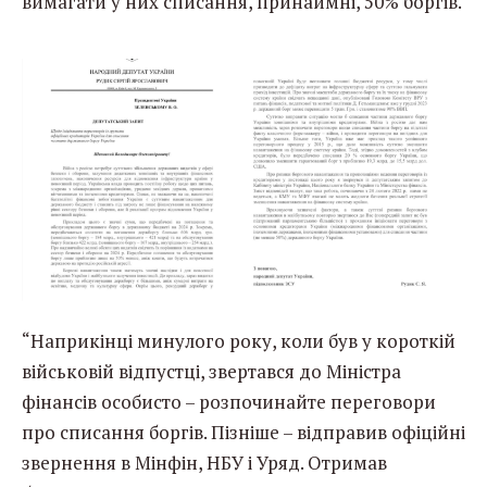
вимагати у них списання, принаймні, 50% боргів.
“Наприкінці минулого року, коли був у короткій
військовій відпустці, звертався до Міністра
фінансів особисто – розпочинайте переговори
про списання боргів. Пізніше – відправив офіційні
звернення в Мінфін, НБУ і Уряд. Отримав