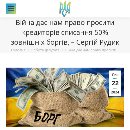
По
Війна дає нам право просити
кредиторів списання 50%
зовнішніх боргів, – Сергій Рудик
Вы здесь:
Головна
Робота депутата
Війна дає нам право просити…
Лип
22
2024