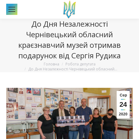
По
До Дня Незалежності
Чернівецький обласний
краєзнавчий музей отримав
подарунок від Сергія Рудика
Вы здесь:
Головна
Робота депутата
До Дня Незалежності Чернівецький обласний…
Сер
24
2020