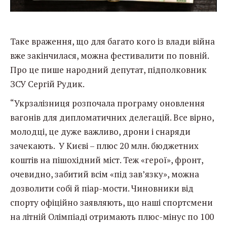
Таке враження, що для багато кого із влади війна
вже закінчилася, можна фестивалити по повній.
Про це пише народний депутат, підполковник
ЗСУ Сергій Рудик.
“Укрзалізниця розпочала програму оновлення
вагонів для дипломатичних делегацій. Все вірно,
молодці, це дуже важливо, дрони і снаряди
зачекають. У Києві – плюс 20 млн. бюджетних
коштів на пішохідний міст. Теж «герої», фронт,
очевидно, забитий всім «під зав’язку», можна
дозволити собі й піар-мости. Чиновники від
спорту офіційно заявляють, що наші спортсмени
на літній Олімпіаді отримають плюс-мінус по 100