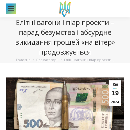
По
Елітні вагони і піар проекти –
парад безумства і абсурдне
викидання грошей «на вітер»
продовжується
Вы здесь:
Головна
Без категорії
Елітні вагони і піар проекти…
Кві
19
2024