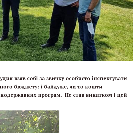
удик взяв собі за звичку особисто інспектувати
вного бюджету: і байдуже, чи то кошти
ьнодержавних програм. Не став винятком і цей