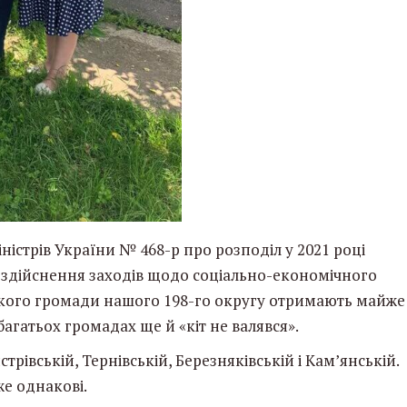
істрів України № 468-р про розподіл у 2021 році
 здійснення заходів щодо соціально-економічного
якого громади нашого 198-го округу отримають майже
 багатьох громадах ще й «кіт не валявся».
трівській, Тернівській, Березняківській і Кам’янській.
же однакові.