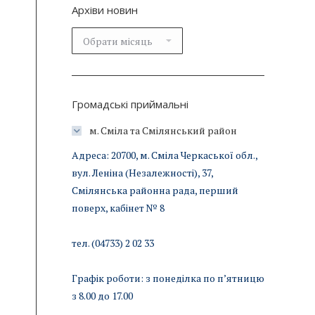
Архіви новин
Архіви
новин
Громадські приймальні
м. Сміла та Смілянський район
Адреса: 20700, м. Сміла Черкаської обл.,
вул. Леніна (Незалежності), 37,
Смілянська районна рада, перший
поверх, кабінет № 8
тел. (04733) 2 02 33
Графік роботи: з понеділка по п’ятницю
з 8.00 до 17.00