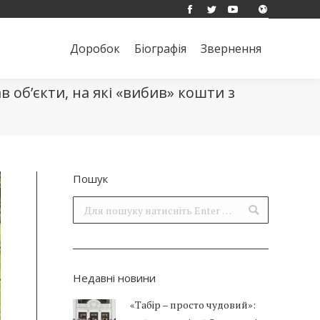
Facebook
Twitter
YouTube
Доробок
Біографія
Звернення
Поиск:
Доробок
Біографія
Звернення
Поиск:
в об’єкти, на які «вибив» кошти з
Пошук
Поиск:
Недавні новини
«Табір – просто чудовий»: