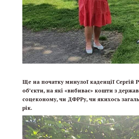
Ще на початку минулої каденції Сергій Р
об’єкти, на які «вибиває» кошти з держа
соцеконому, чи ДФРРу, чи якихось загал
рік.