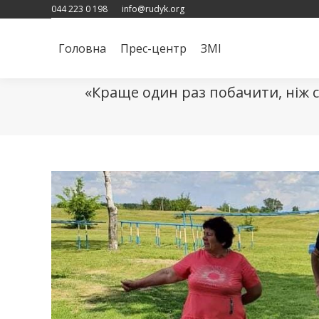
044 223 0 198
info@rudyk.org
Головна
Прес-центр
ЗМІ
Головна
Прес-центр
ЗМІ
«Краще один раз побачити, ніж ст