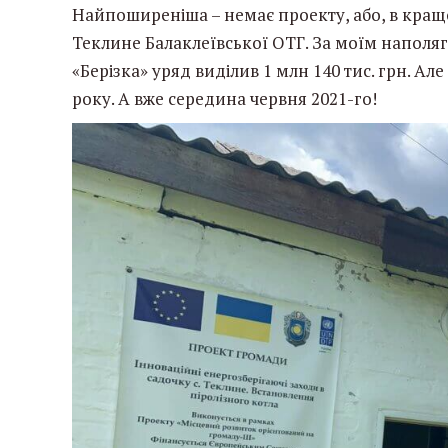
Найпоширеніша – немає проекту, або, в кращ
Теклине Балаклеївської ОТГ. За моїм наполя
«Берізка» уряд виділив 1 млн 140 тис. грн. Ал
року. А вже середина червня 2021-го!