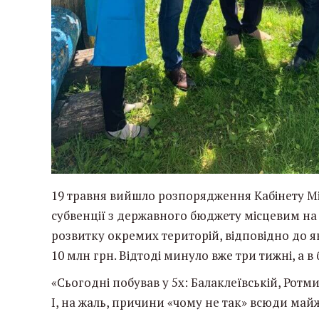
19 травня вийшло розпорядження Кабінету Мін
субвенції з державного бюджету місцевим на
розвитку окремих територій, відповідно до 
10 млн грн. Відтоді минуло вже три тижні, а в
«Сьогодні побував у 5х: Балаклеївській, Ротмис
І, на жаль, причини «чому не так» всюди май