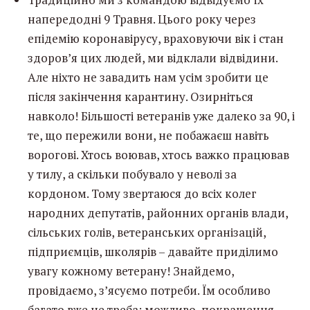
напередодні 9 Травня. Цього року через
епідемію коронавірусу, враховуючи вік і стан
здоров’я цих людей, ми відклали відвідини.
Але ніхто не завадить нам усім зробити це
після закінчення карантину. Озирніться
навколо! Більшості ветеранів уже далеко за 90, і
те, що пережили вони, не побажаєш навіть
ворогові. Хтось воював, хтось важко працював
у тилу, а скільки побувало у неволі за
кордоном. Тому звертаюся до всіх колег
народних депутатів, районних органів влади,
сільських голів, ветеранських організацій,
підприємців, школярів – давайте приділимо
увагу кожному ветерану! Знайдемо,
провідаємо, з’ясуємо потреби. Їм особливо
багато вже не треба: можливо, покращення