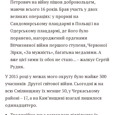
Петрович на війну пішов добровольцем,
маючи всього 16 років. Брав участь у двох
великих операціях: у прориві на
Сандомирському плацдармі в Польщі і на
Одерському плацдармі, де його було
поранено, нагороджений орденами
Вітчизняної війни першого ступеня, Червоної
Зірки, «За мужність», багатьма медалями. А
вже цієї зими їх обох не стало… – жалкує Сергій
Рудик.
У 2015 році у межах мого округу було майже 300
учасників Другої світової війни. Сьогодні ж на
всю Смілянщину їх менше 50, у Черкаському
районі – 17, а на Кам’янщині взагалі лишилося
одинадцятеро.
Традиційно ми з командою відвідуємо їх