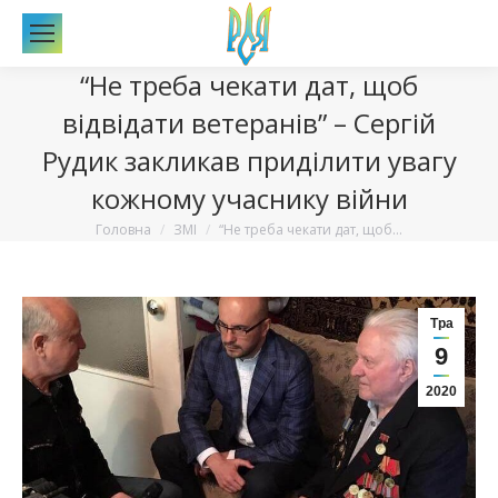
По
“Не треба чекати дат, щоб
відвідати ветеранів” – Сергій
Рудик закликав приділити увагу
кожному учаснику війни
Вы здесь:
Головна
ЗМІ
“Не треба чекати дат, щоб…
Тра
9
2020