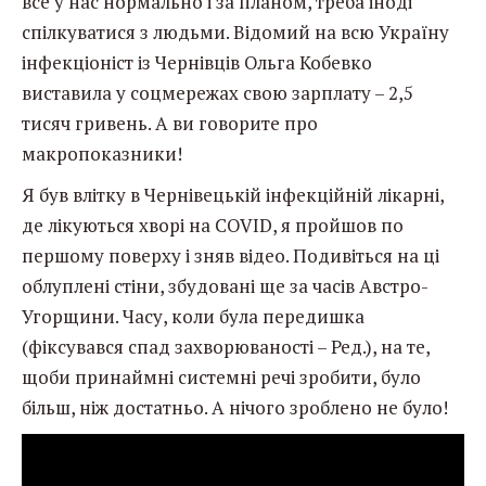
все у нас нормально і за планом, треба іноді
спілкуватися з людьми. Відомий на всю Україну
інфекціоніст із Чернівців Ольга Кобевко
виставила у соцмережах свою зарплату – 2,5
тисяч гривень. А ви говорите про
макропоказники!
Я був влітку в Чернівецькій інфекційній лікарні,
де лікуються хворі на COVID, я пройшов по
першому поверху і зняв відео. Подивіться на ці
облуплені стіни, збудовані ще за часів Австро-
Угорщини. Часу, коли була передишка
(фіксувався спад захворюваності – Ред.), на те,
щоби принаймні системні речі зробити, було
більш, ніж достатньо. А нічого зроблено не було!