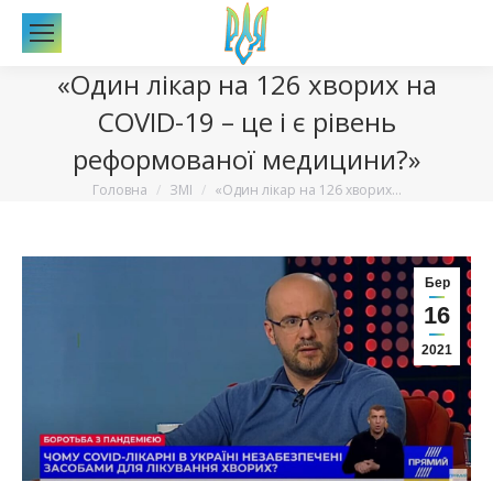
По
«Один лікар на 126 хворих на
COVID-19 – це і є рівень
реформованої медицини?»
Вы здесь:
Головна
ЗМІ
«Один лікар на 126 хворих…
Бер
16
2021