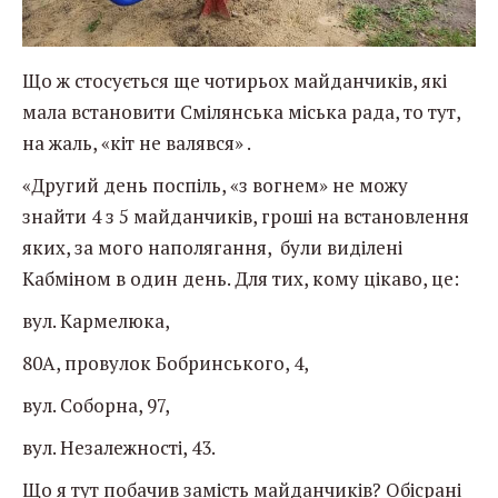
Що ж стосується ще чотирьох майданчиків, які
мала встановити Смілянська міська рада, то тут,
на жаль, «кіт не валявся» .
«Другий день поспіль, «з вогнем» не можу
знайти 4 з 5 майданчиків, гроші на встановлення
яких, за мого наполягання, були виділені
Кабміном в один день. Для тих, кому цікаво, це:
вул. Кармелюка,
80А, провулок Бобринського, 4,
вул. Соборна, 97,
вул. Незалежності, 43.
Що я тут побачив замість майданчиків? Обісрані