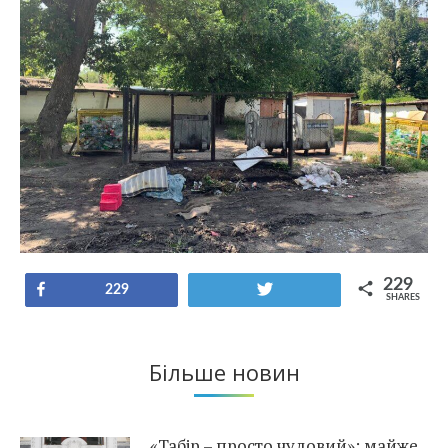
229
Share
Tweet
229
SHARES
Більше новин
«Табір – просто чудовий»: майже