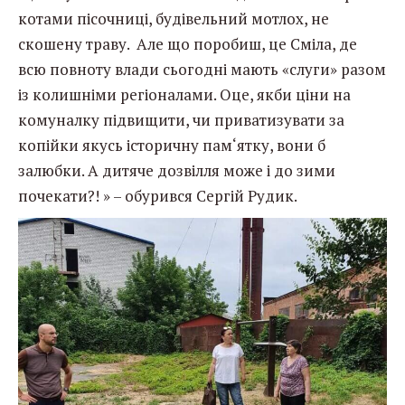
котами пісочниці, будівельний мотлох, не
скошену траву. Але що поробиш, це Сміла, де
всю повноту влади сьогодні мають «слуги» разом
із колишніми регіоналами. Оце, якби ціни на
комуналку підвищити, чи приватизувати за
копійки якусь історичну пам‘ятку, вони б
залюбки. А дитяче дозвілля може і до зими
почекати?! » – обурився Сергій Рудик.