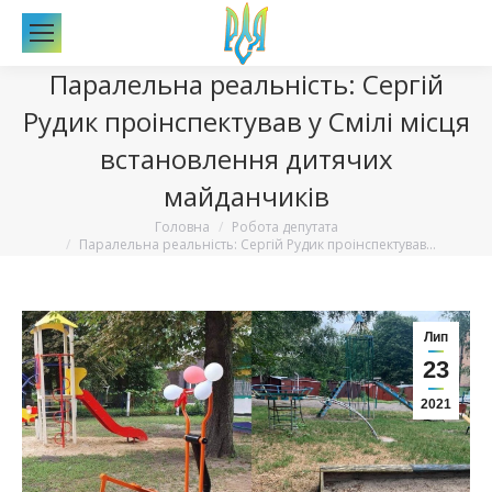
По
Паралельна реальність: Сергій
Рудик проінспектував у Смілі місця
встановлення дитячих
майданчиків
Вы здесь:
Головна
Робота депутата
Паралельна реальність: Сергій Рудик проінспектував…
Лип
23
2021