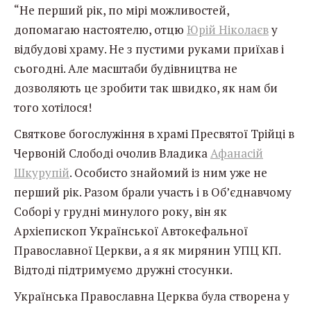
“Не перший рік, по мірі можливостей,
допомагаю настоятелю, отцю
Юрій Ніколаєв
у
відбудові храму. Не з пустими руками приїхав і
сьогодні. Але масштаби будівництва не
дозволяють це зробити так швидко, як нам би
того хотілося!
Святкове богослужіння в храмі Пресвятої Трійці в
Червоній Слободі очолив Владика
Афанасій
Шкурупій
. Особисто знайомий із ним уже не
перший рік. Разом брали участь і в Об’єднавчому
Соборі у грудні минулого року, він як
Архіепископ Української Автокефальної
Православної Церкви, а я як мирянин УПЦ КП.
Відтоді підтримуємо дружні стосунки.
Українська Православна Церква була створена у