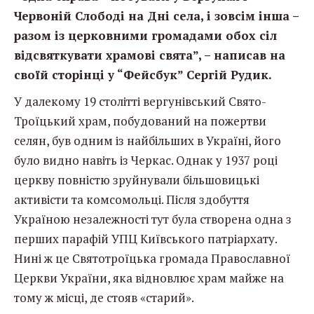
Червоній Слободі на Дні села, і зовсім інша –
разом із церковними громадами обох сіл
відсвяткувати храмові свята”, – написав на
своїй сторінці у “Фейсбук” Сергій Рудик.
У далекому 19 столітті вергунівський Свято-
Троїцький храм, побудований на пожертви
селян, був одним із найбільших в Україні, його
було видно навіть із Черкас. Однак у 1937 році
церкву повністю зруйнували більшовицькі
активісти та комсомольці. Після здобуття
Україною незалежності тут була створена одна з
перших парафій УПЦ Київського патріархату.
Нині ж це Святотроїцька громада Православної
Церкви України, яка відновлює храм майже на
тому ж місці, де стояв «старий».