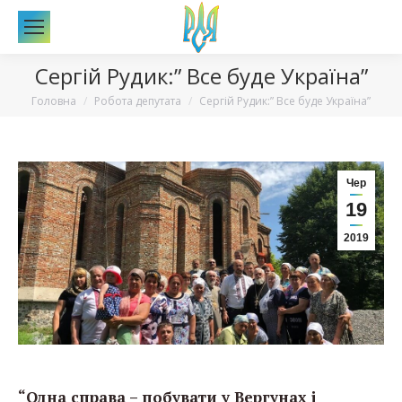
По
Сергій Рудик:” Все буде Україна”
Вы здесь:
Головна
Робота депутата
Сергій Рудик:” Все буде Україна”
Чер
19
2019
“Одна справа – побувати у Вергунах і