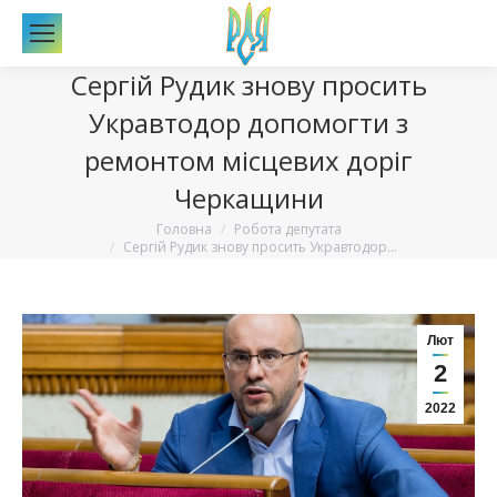
По
Сергій Рудик знову просить
Укравтодор допомогти з
ремонтом місцевих доріг
Черкащини
Вы здесь:
Головна
Робота депутата
Сергій Рудик знову просить Укравтодор…
Лют
2
2022