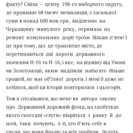
факту? Сміла – центр 198-го виборчого округу,
де проживає 68 тисяч мешканців, з загальної
суми в понад 600 млн грн, виділених на
Черкащину минулого року, отримала на
ремонт комунальних доріг трохи більше п’яти! І
це при тому, що це транзитне місто, де
перетинаються дві дороги державного
значення Н-01 та Н-16, і яке, на відміну від Умані
чи Золотоноші, яким виділили набагато більше
грошей, не має об’їзної дороги. І мені б дуже не
хотілося, щоб ця історія повторилася і цьогоріч.
Тож я сподіваюся, що мене як автора закону
про Державний дорожній фонд, на здобутках
якого сьогодні «слуги» піаряться з ранку й до
ночі, таки почують. А ті, хто б’ють себе в
груди, що вони більше за всіх зробили, будуть