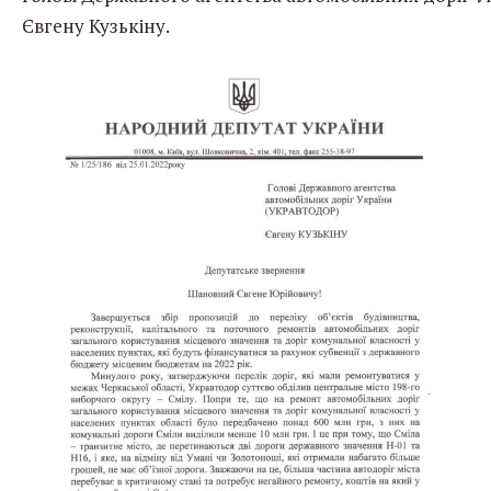
Євгену Кузькіну.