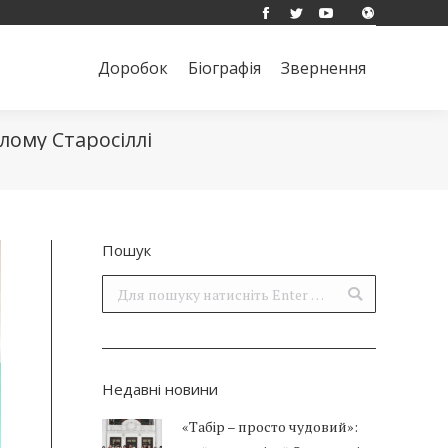
Facebook
Twitter
YouTube
Доробок
Біографія
Звернення
Поиск:
Доробок
Біографія
Звернення
Поиск:
лому Старосіллі
Пошук
Поиск:
Недавні новини
«Табір – просто чудовий»: