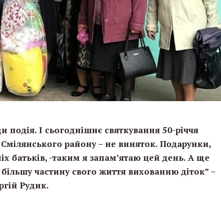
и подія. І сьогоднішнє святкування 50-річчя
 Смілянського району – не виняток. Подарунки,
ніх батьків, -таким я запам’ятаю цей день. А ще
и більшу частину свого життя вихованню діток” –
ргій Рудик.