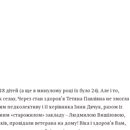
 дітей (а ще в минулому році їх було 24). Але і то,
х селах. Через стан здоров‘я Тетяна Павлівна не змогла
ям педколективу і її керівника Інни Дячук, разом із
 одним «старожилом» закладу – Людмилою Вишіловою,
ків, провідали ветерана на дому! Віка і здоров‘я Вам,