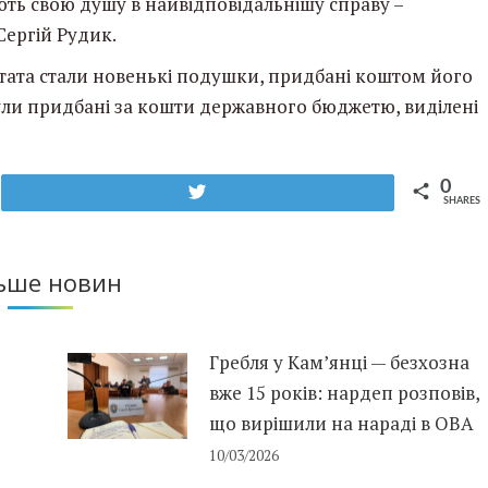
ають свою душу в найвідповідальнішу справу –
Сергій Рудик.
тата стали новенькі подушки, придбані коштом його
були придбані за кошти державного бюджетю, виділені
0
Tweet
SHARES
ьше новин
Гребля у Кам’янці — безхозна
вже 15 років: нардеп розповів,
що вирішили на нараді в ОВА
10/03/2026