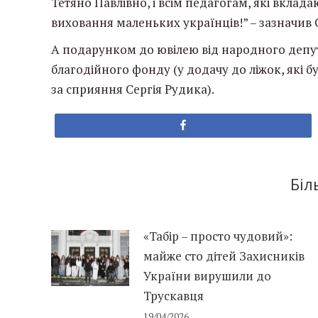
Тетяно Павлівно, і всім педагогам, які вклад
виховання маленьких українців!” – зазначив 
А подарунком до ювілею від народного депу
благодійного фонду (у додачу до ліжок, які 
за сприяння Сергія Рудика).
Share
Біл
«Табір – просто чудовий»:
майже сто дітей Захисників
України вирушили до
Трускавця
19/04/2026