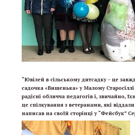
“Ювілей в сільському дитсадку – це завжд
садочка «Вишенька» у Малому Старосіллі
радісні обличча педагогів і, звичайно, їх
це спілкування з ветеранами, які віддал
написав на своїй сторінці у “Фейсбук” Се