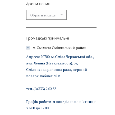
Архіви новин
Архіви
новин
Громадські приймальні
м. Сміла та Смілянський район
Адреса: 20700, м. Сміла Черкаської обл.,
вул. Леніна (Незалежності), 37,
Смілянська районна рада, перший
поверх, кабінет № 8
тел. (04733) 2 02 33
Графік роботи: з понеділка по п’ятницю
з 8.00 до 17.00