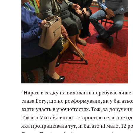
“Наразі в садку на вихованні перебуває лише 18
слава Богу, що не розформували, як у багатьо
взяти участь в урочистостях. Тож, за дорученн
Таісією Михайлівною – старостою села і ще
яка пропрацювала тут, ні багато ні мало, 12 ро