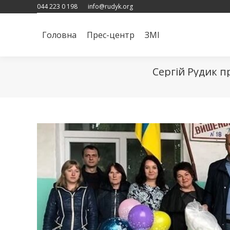
044 223 0 198
info@rudyk.org
Головна
Прес-центр
ЗМІ
Головна
Прес-центр
ЗМІ
Сергій Рудик п