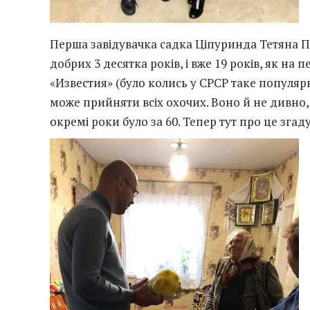
Перша завідувачка садка Ціпуринда Тетяна П
добрих 3 десятка років, і вже 19 років, як на пе
«Известия» (було колись у СРСР таке популяр
може прийняти всіх охочих. Воно й не дивно,
окремі роки було за 60. Тепер тут про це згад