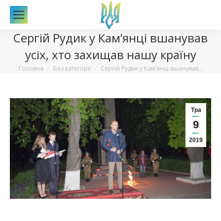
По
Сергій Рудик у Кам’янці вшанував
усіх, хто захищав нашу країну
Вы здесь:
Головна
Без категорії
Сергій Рудик у Кам’янці вшанував…
Тра
9
2019