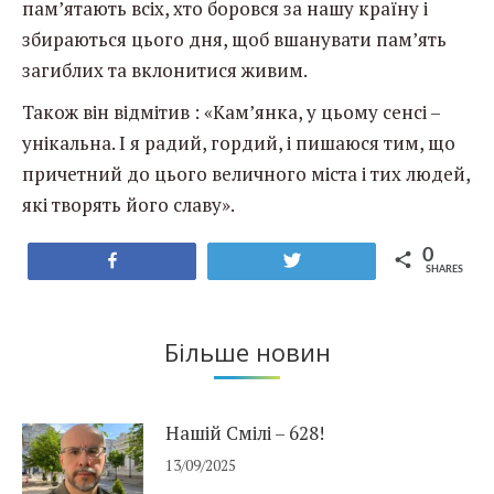
пам’ятають всіх, хто боровся за нашу країну і
збираються цього дня, щоб вшанувати пам’ять
загиблих та вклонитися живим.
Також він відмітив : «Кам’янка, у цьому сенсі –
унікальна. І я радий, гордий, і пишаюся тим, що
причетний до цього величного міста і тих людей,
які творять його славу».
0
Share
Tweet
SHARES
Більше новин
Нашій Смілі – 628!
13/09/2025