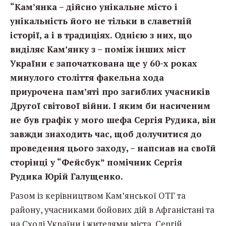
“Кам’янка – дійсно унікальне місто і
унікальність його не тільки в славетній
історії, а і в традиціях. Однією з них, що
виділяє Кам’янку з – поміж інших міст
Укр
аїни є започаткована ще у 60-х роках
минулого століття факельна хода
приурочена пам’яті про загиблих учасників
Другої світової війни. І яким би насиченим
не був графік у мого шефа Сергія Рудика, він
завжди знаходить час, щоб долучитися до
проведення цього заходу, – напсиав на своїй
сторінці у “Фейсбук” помічник Сергія
Рудика Юрій Галущенко.
Разом із керівництвом Кам’янської ОТГ та
району, учасниками бойових дій в Афганістані та
на Сході України і жителями міста, Сергій