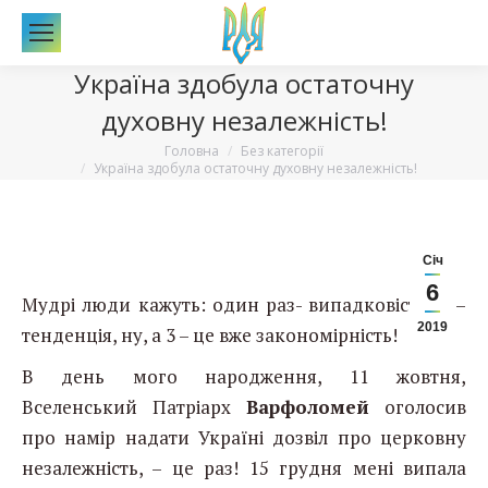
По
Україна здобула остаточну
духовну незалежність!
Вы здесь:
Головна
Без категорії
Україна здобула остаточну духовну незалежність!
Січ
6
Мудрі люди кажуть: один раз- випадковість; 2 –
2019
тенденція, ну, а 3 – це вже закономірність!
В день мого народження, 11 жовтня,
Вселенський Патріарх
Варфоломей
оголосив
про намір надати Україні дозвіл про церковну
незалежність, – це раз! 15 грудня мені випала