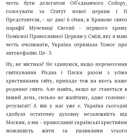
честь бути делегатом Об‘єднавчого Собору,
голосувати за Статут нової церкви і її
Предстоятеля, – це два! 6 січня, в Храмове свято
парафії Мучениці Євгенії – першого храму
Помісної Православної Церкви у Смілі, яку я маю
честь
очолювати, Україна отримала Томос про
автокефалію. Це- 3.
Ну, не містика? Не здивуюся, якщо перенесення
святкування Різдва і Паски разом з усіма
християнами світу, припаде теж на якесь наше
родинне свято. Але навіть, якщо це станеться в
інший день, сильно не жалітиму, адже головне-
результат! А він у нас уже є. Україна сьогодні
здобула остаточну духовну незалежність від
Москви, а ми – православні українські християни
можливість жити за правилами усього