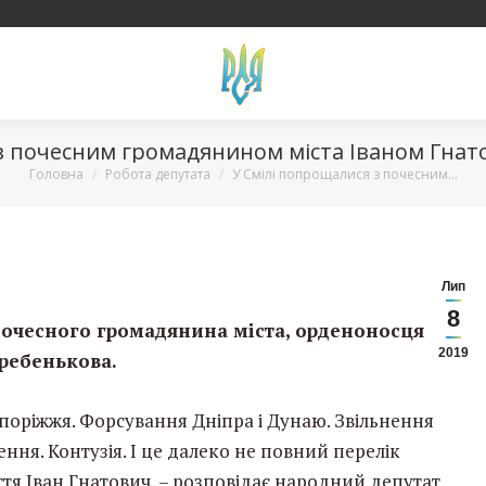
 з почесним громадянином міста Іваном Гна
Вы здесь:
Головна
Робота депутата
У Смілі попрощалися з почесним…
Лип
8
 почесного громадянина міста, орденоносця
2019
Гребенькова.
апоріжжя. Форсування Дніпра і Дунаю. Звільнення
ння. Контузія. І це далеко не повний перелік
ття Іван Гнатович, – розповідає народний депутат