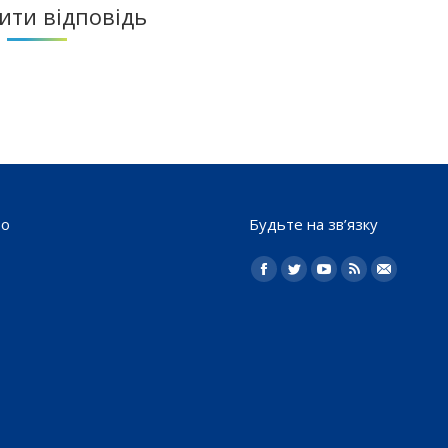
ти відповідь
то
Будьте на зв’язку
Найдите нас:
Facebook
Twitter
YouTube
Rss
Електро
пошта