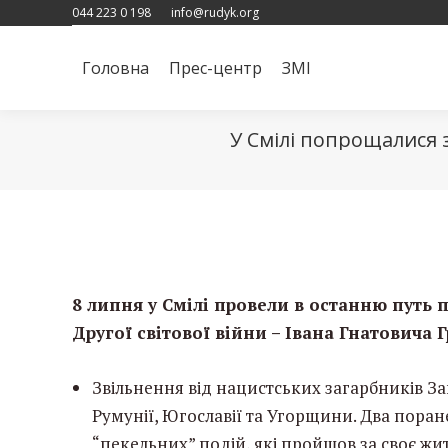
044 223 0 198
info@rudyk.org
Головна
Прес-центр
ЗМІ
Головна
Прес-центр
ЗМІ
У Смілі попрощалися
8 липня у Смілі провели в останню путь
Другої світової війни – Івана Гнатовича 
Звільнення від нацистських загарбників З
Румунії, Югославії та Угорщини. Два поране
“пекельних” подій, які пройшов за своє жи