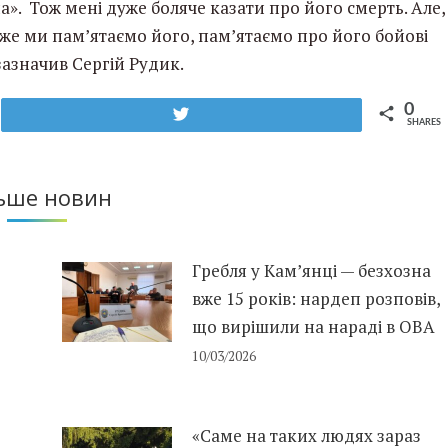
а». Тож мені дуже боляче казати про його смерть. Але,
Адже ми пам’ятаємо його, пам’ятаємо про його бойові
 зазначив Сергій Рудик.
0
Tweet
SHARES
ьше новин
Гребля у Кам’янці — безхозна
вже 15 років: нардеп розповів,
що вирішили на нараді в ОВА
10/03/2026
«Саме на таких людях зараз