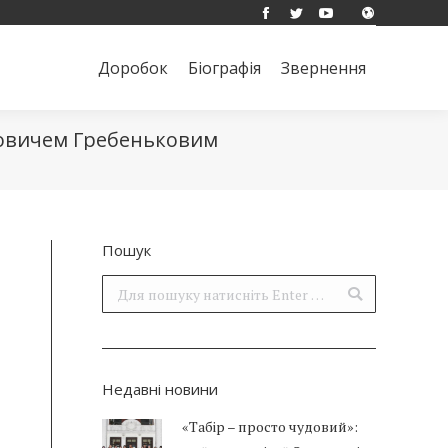
Facebook
Twitter
YouTube
Доробок
Біографія
Звернення
Поиск:
Доробок
Біографія
Звернення
Поиск:
товичем Гребеньковим
Пошук
Поиск:
Недавні новини
«Табір – просто чудовий»: