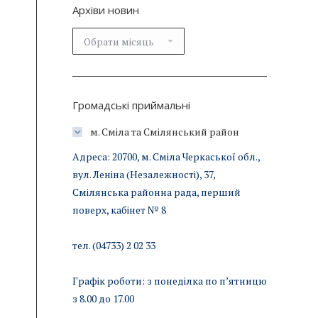
Архіви новин
Архіви
новин
Громадські приймальні
м. Сміла та Смілянський район
Адреса: 20700, м. Сміла Черкаської обл.,
вул. Леніна (Незалежності), 37,
Смілянська районна рада, перший
поверх, кабінет № 8
тел. (04733) 2 02 33
Графік роботи: з понеділка по п’ятницю
з 8.00 до 17.00