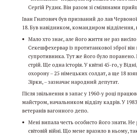
Сергій Рудик. Він разом зі смілянами при
Іван Гнатович був призваний до лав Червоної
18. Був навідником, командиром відділення
Мало хто знає, але його життя не раз висіло
Секешфехервар із протитанкової зброї він
супротивника. Тут же його було поранено. 
стрій. Ще одна історія. У квітні 45-го, у В
охорону – 25 німецьких солдат, а ще 18 вз
Зірки, – зазначає народний депутат.
Після звільнення в запас у 1960-у році прац
майстром, начальником відділу кадрів. У 198
ветеранів вагонного депо.
Мені випала честь особисто його знати. Не 
світовій війні. Що мене вразило в ньому, та