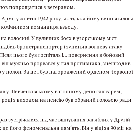
йшов попрощатися з ветераном.
 Армії у жовтні 1942 року, як тільки йому виповнилося
, помічником командира взводу.
 на волосині. У вуличних боях в угорському місті
 підбив бронетранспортер і зупинив вогневу атаку
Після цього був госпіталь і… повернення в бойовий
ідні, він мужньо прорвався у тил противника, знешкодив
яв у полон. За це і був нагороджений орденом Червоної
ював у Шевченківському вагонному депо слюсарем,
3 році з виходом на пенсію був обраний головою ради
раз зустрічалися під час вшнування загиблих у Другій
к це його феноменальна пам‘ять. Він у віці за 90 міг на