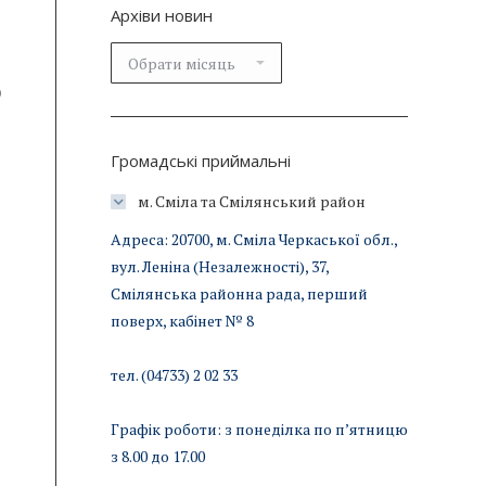
Архіви новин
Архіви
новин
9
Громадські приймальні
м. Сміла та Смілянський район
Адреса: 20700, м. Сміла Черкаської обл.,
вул. Леніна (Незалежності), 37,
Смілянська районна рада, перший
поверх, кабінет № 8
тел. (04733) 2 02 33
Графік роботи: з понеділка по п’ятницю
з 8.00 до 17.00