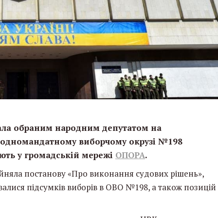
нала обраним народним депутатом на
 одномандатному виборчому окрузі №198
ють у громадській мережі
ОПОРА
.
рийняла постанову «Про виконання судових рішень»,
увалися підсумків виборів в ОВО №198, а також позицій