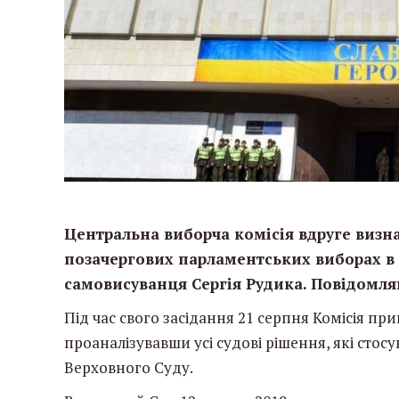
Центральна виборча комісія вдруге виз
позачергових парламентських виборах в
самовисуванця Сергія Рудика. Повідомля
Під час свого засідання 21 серпня Комісія п
проаналізувавши усі судові рішення, які стос
Верховного Суду.