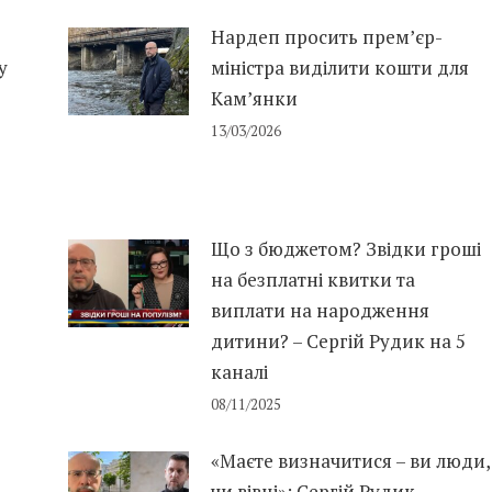
Нардеп просить прем’єр-
у
міністра виділити кошти для
Кам’янки
13/03/2026
Що з бюджетом? Звідки гроші
на безплатні квитки та
виплати на народження
дитини? – Сергій Рудик на 5
каналі
08/11/2025
«Маєте визначитися – ви люди,
чи вівці»: Сергій Рудик