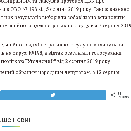
ротиправним та скасував протокол ЦВК про
ни в ОВО № 198 від 5 серпня 2019 року. Також визнано
 цих результатів виборів та зобов’язано встановити
пеляційного адміністративного суду від 7 серпня 201
пеляційного адміністративного суду не вплинуть на
в на окрузі №198, а відтак результати голосування
 поміткою “Уточнений” від 2 серпня 2019 року.
ошений обраним народним депутатом, а 12 серпня –
0
Tweet
SHARES
ьше новин