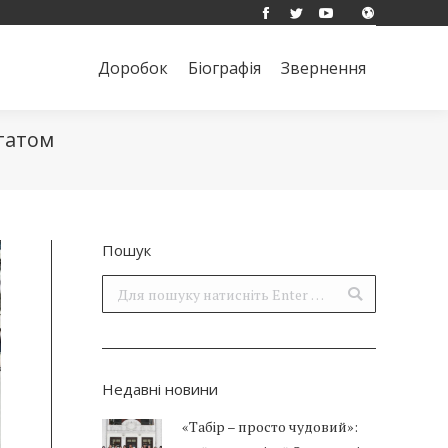
Facebook
Twitter
YouTube
Доробок
Біографія
Звернення
Поиск:
Доробок
Біографія
Звернення
Поиск:
татом
Пошук
Поиск:
Недавні новини
«Табір – просто чудовий»: