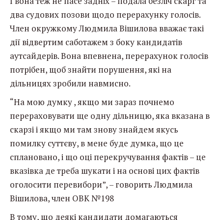
І вона теж не пасе задніх – подала безліч скарг та
два судових позови щодо перерахунку голосів.
Член окружкому Людмила Вішилова вважає такі
дії відвертим саботажем з боку кандидатів
аутсайдерів. Вона впевнена, перерахунок голосів
потрібен, щоб знайти порушення, які на
дільницях зробили навмисно.
“На мою думку , якщо ми зараз почнемо
перераховувати ще одну дільницю, яка вказана в
скарзі і якщо ми там знову знайдем якусь
помилку суттєву, в мене буде думка, що це
сплановано, і що оці перекручування фактів – це
вказівка де треба шукати і на основі цих фактів
оголосити перевибори”, – говорить Людмила
Вішилова, член ОВК №198
В тому, що деякі кандидати домагаються