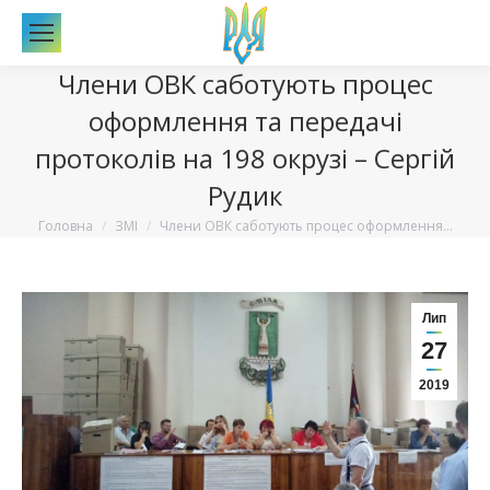
По
Члени ОВК саботують процес
оформлення та передачі
протоколів на 198 окрузі – Сергій
Рудик
Вы здесь:
Головна
ЗМІ
Члени ОВК саботують процес оформлення…
Лип
27
2019