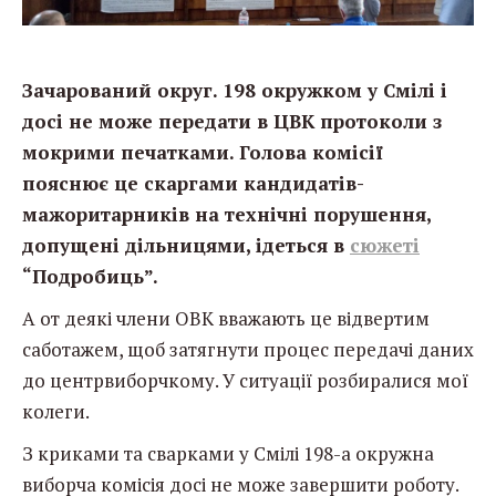
Зачарований округ. 198 окружком у Смілі і
досі не може передати в ЦВК протоколи з
мокрими печатками. Голова комісії
пояснює це скаргами кандидатів-
мажоритарників на технічні порушення,
допущені дільницями, ідеться в
сюжеті
“Подробиць”.
А от деякі члени ОВК вважають це відвертим
саботажем, щоб затягнути процес передачі даних
до центрвиборчкому. У ситуації розбиралися мої
колеги.
З криками та сварками у Смілі 198-а окружна
виборча комісія досі не може завершити роботу.