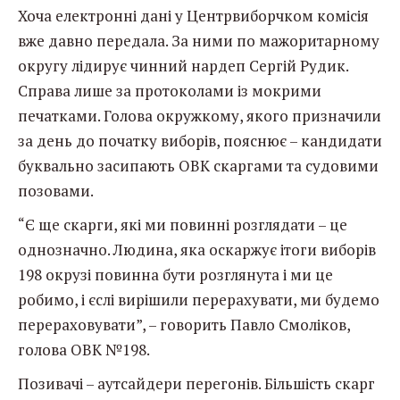
Хоча електронні дані у Центрвиборчком комісія
вже давно передала. За ними по мажоритарному
округу лідирує чинний нардеп Сергій Рудик.
Справа лише за протоколами із мокрими
печатками. Голова окружкому, якого призначили
за день до початку виборів, пояснює – кандидати
буквально засипають ОВК скаргами та судовими
позовами.
“Є ще скарги, які ми повинні розглядати – це
однозначно. Людина, яка оскаржує ітоги виборів
198 окрузі повинна бути розглянута і ми це
робимо, і єслі вирішили перерахувати, ми будемо
перераховувати”, – говорить Павло Смоліков,
голова ОВК №198.
Позивачі – аутсайдери перегонів. Більшість скарг