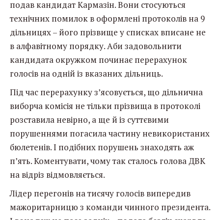
подав кандидат Кармазін. Вони стосуються
технічних помилок в оформлені протоколів на 9
дільницях – його прізвище у списках вписане не
в алфавітному порядку. Аби задовольнити
кандидата окружком починає перерахунок
голосів на одній із вказаних дільниць.
Під час перерахунку з’ясовується, що дільнична
виборча комісія не тільки прізвища в протоколі
розставила невірно, а ще й із суттєвими
порушеннями погасила частину невикористаних
бюлетенів. І подібних порушень знаходять аж
п’ять. Коментувати, чому так сталось голова ДВК
на відріз відмовляється.
Лідер перегонів на тисячу голосів випередив
мажоритарницю з команди чинного президента.