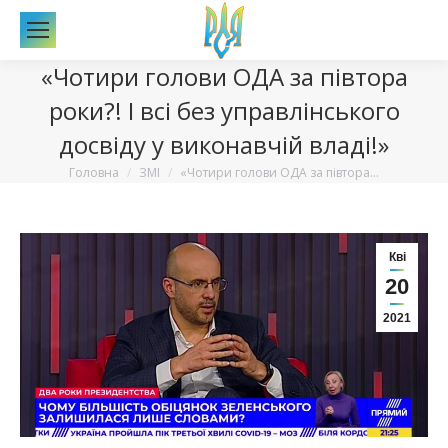
По
«Чотири голови ОДА за півтора
роки?! І всі без управлінського
досвіду у виконавчій владі!»
Вы здесь:
Головна
ЗМІ
«Чотири голови ОДА за півтора…
Кві
20
2021