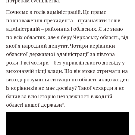
потребам суспільства.
Почнемо з голів адміністрацій. Це пряме
повноваження президента – призначати голів
адміністрацій – районних і обласних. Я не знаю
по всіх областях, але я беру Черкаську область, від
якої я народний депутат. Чотири керівники
обласної державної адміністрації за півтора
роки. І всі чотири – без управлінського досвіду у
виконавчій гілці влади. Що він може отримати на
виході розуміння ситуації по області, якщо жоден
із керівників не має досвіду? Такої чехарди я не
бачив за всю історію незалежності в жодній
області нашої держави”.