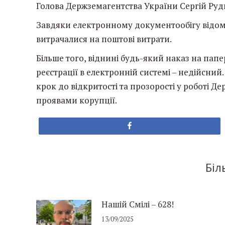
Голова Держземагентства України Сергій Руд
Завдяки електронному документообігу відом
витрачалися на поштові витрати.
Більше того, віднині будь-який наказ на папе
реєстрації в електронній системі – недійсни
крок до відкритості та прозорості у роботі Д
проявами корупції.
Share
Біл
Нашій Смілі – 628!
13/09/2025