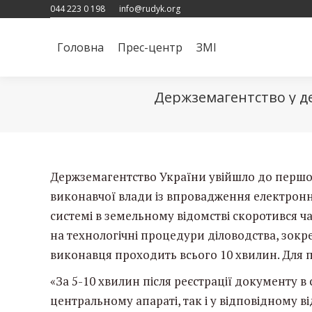
044 223 0 198
info@rudyk.org
Головна
Прес-центр
ЗМІ
Головна
Прес-центр
ЗМІ
Держземагентство у де
Держземагентство України увійшло до першої
виконавчої влади із впровадження електронн
системі в земельному відомстві скоротився 
на технологічні процедури діловодства
, зокр
виконавця проходить всього 10 хвилин. Для п
«За 5-10 хвилин після реєстрації документу в
центральному апараті, так і у відповідному в