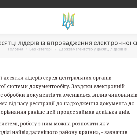
сятці лідерів із впровадження електронної 
Вы здесь:
Головна
Без категорії
Держземагентство у десятці лідерів із…
 десятки лідерів серед центральних органів
ої системи документообігу. Завдяки електронній
час обробки документів та зменшився вплив чиновникі
ема від часу реєстрації до надходження документа до
орівняння раніше цей процес займав декілька днів.
 системі, роботу з ним можна розпочати як у
ідділі найвіддаленішого району країни», – зазначив