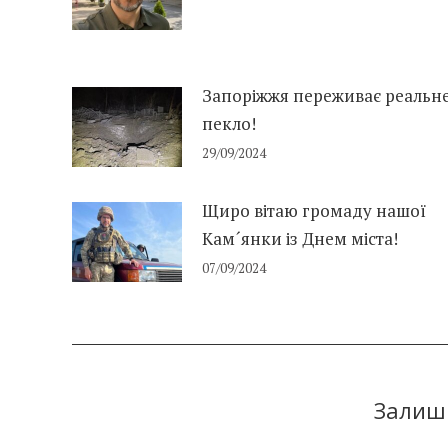
Запоріжжя переживає реальн
пекло!
29/09/2024
Щиро вітаю громаду нашої
Кам´янки із Днем міста!
07/09/2024
Залиши