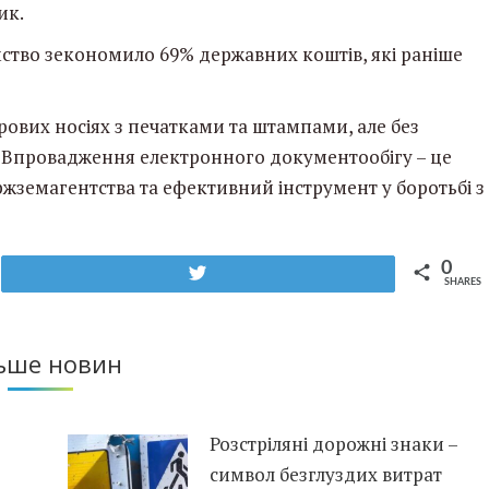
ик.
ство зекономило 69% державних коштів, які раніше
рових носіях з печатками та штампами, але без
й. Впровадження електронного документообігу – це
ержземагентства та ефективний інструмент у боротьбі з
0
Tweet
SHARES
ьше новин
Розстріляні дорожні знаки –
символ безглуздих витрат