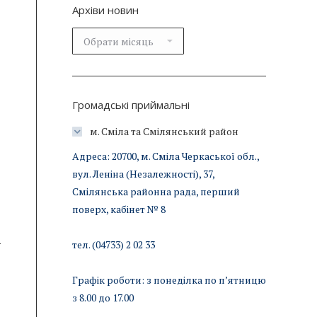
Архіви новин
Архіви
новин
Громадські приймальні
м. Сміла та Смілянський район
Адреса: 20700, м. Сміла Черкаської обл.,
вул. Леніна (Незалежності), 37,
Смілянська районна рада, перший
поверх, кабінет № 8
тел. (04733) 2 02 33
Графік роботи: з понеділка по п’ятницю
з 8.00 до 17.00