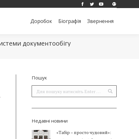
Facebook
Twitter
YouTube
Доробок
Біографія
Звернення
Поиск:
Доробок
Біографія
Звернення
Поиск:
системи документообігу
Пошук
Поиск:
в
Недавні новини
«Табір – просто чудовий»: