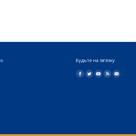
то
Будьте на зв’язку
Найдите нас:
Facebook
Twitter
YouTube
Rss
Електро
пошта