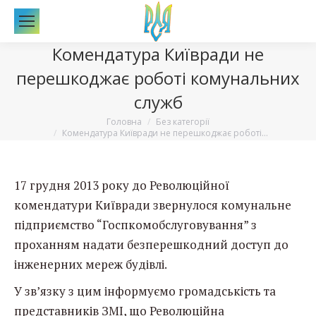
По
Комендатура Київради не
перешкоджає роботі комунальних
служб
Вы здесь:
Головна
Без категорії
Комендатура Київради не перешкоджає роботі…
17 грудня 2013 року до Революційної
комендатури Київради звернулося комунальне
підприємство “Госпкомобслуговування” з
проханням надати безперешкодний доступ до
інженерних мереж будівлі.
У зв’язку з цим інформуємо громадськість та
представників ЗМІ, що Революційна