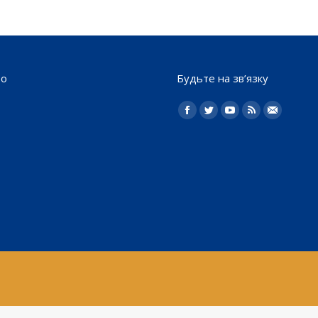
то
Будьте на зв’язку
Найдите нас:
Facebook
Twitter
YouTube
Rss
Електро
пошта