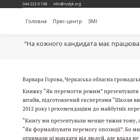
044 223 0 198
info@rudyk.org
Головна
Прес-центр
ЗМІ
Головна
Прес-центр
ЗМІ
“На кожного кандидата має працюват
Варвара Горова, Черкаська обласна громадсь
Книжку “Як перемогти режим” презентувати с
штабів, підготовлений експертами “Школи ви
2012 року і рекомендаціям до майбутніх пере
“Книгу ми презентували менше тижня тому, а
“Як формалізувати перемогу опозиції”. Бо ми
отримали ці мандати від людей, але влада не