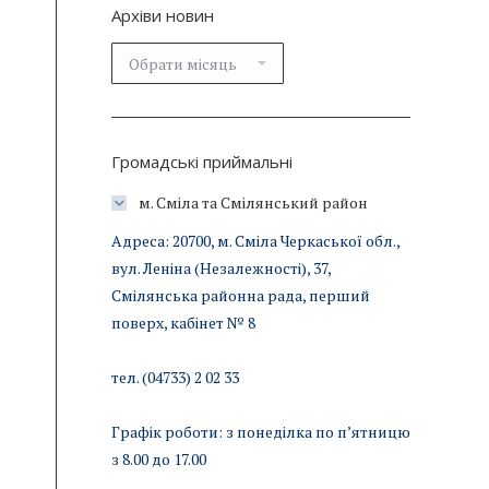
Архіви новин
Архіви
новин
Громадські приймальні
м. Сміла та Смілянський район
Адреса: 20700, м. Сміла Черкаської обл.,
вул. Леніна (Незалежності), 37,
Смілянська районна рада, перший
поверх, кабінет № 8
тел. (04733) 2 02 33
Графік роботи: з понеділка по п’ятницю
з 8.00 до 17.00