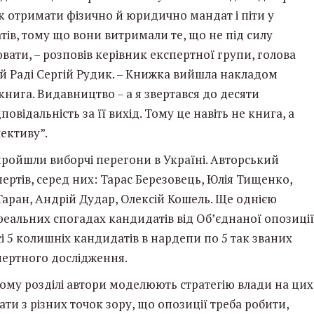
як отримати фізично й юридично мандат і піти у
ів, тому що вони витримали те, що не під силу
ати, – розповів керівник експертної групи, голова
ій Раді Сергій Рудик. – Книжка вийшла накладом
книга. Видавництво – а я звертався до десяти
овідальність за її вихід. Тому це навіть не книга, а
ективу”.
ройшли виборчі перегони в Україні. Авторський
пертів, серед них: Тарас Березовець, Юлія Тищенко,
Таран, Андрій Дудар, Олексій Кошель. Ще однією
реальних спогадах кандидатів від Об’єднаної опозиції
сі 5 колишніх кандидатів в нардепи по 5 так званих
пертного дослідження.
му розділі автори моделюють стратегію влади на цих
ти з різних точок зору, що опозиції треба робити,