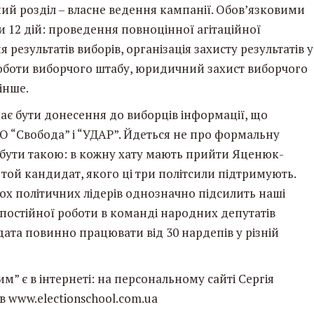
й розділ – власне ведення кампанії. Обов’язковими
и 12 дій: проведення повноцінної агітаційної
 результатів виборів, організація захисту результатів у
роботи виборчого штабу, юридичний захист виборчого
 інше.
ає бути донесення до виборців інформації, що
О “Свобода” і “УДАР”. Йдеться не про формальну
є бути такою: в кожну хату мають прийти Яценюк-
той кандидат, якого ці три політсили підтримують.
ох політичних лідерів однозначно підсилить наші
 постійної роботи в команді народних депутатів
ата повинно працювати від 30 нардепів у різній
” є в інтернеті: на персональному сайті Сергія
в www.electionschool.com.ua