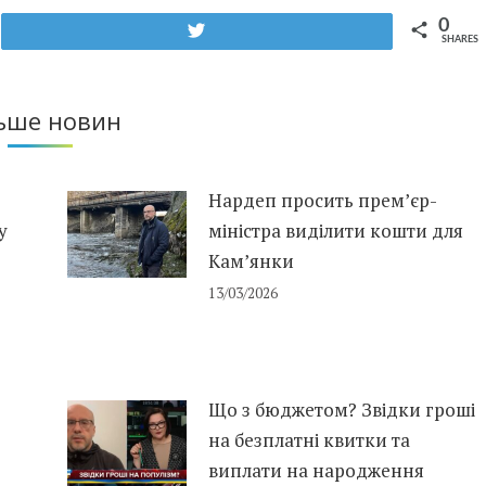
0
Tweet
SHARES
ьше новин
Нардеп просить прем’єр-
у
міністра виділити кошти для
Кам’янки
13/03/2026
Що з бюджетом? Звідки гроші
на безплатні квитки та
виплати на народження