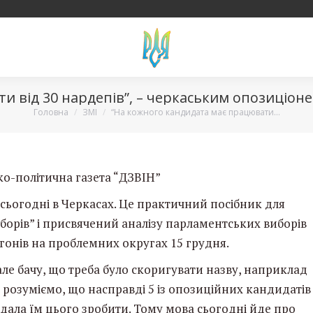
и від 30 нардепів”, – черкаським опозиціон
Вы здесь:
Головна
ЗМІ
“На кожного кандидата має працювати…
ко-політична газета “ДЗВІН”
ьогодні в Черкасах. Це практичний посібник для
борів” і присвячений аналізу парламентських виборів
гонів на проблемних округах 15 грудня.
ле бачу, що треба було скоригувати назву, наприклад
 розуміємо, що насправді 5 із опозиційних кандидатів
 дала їм цього зробити. Тому мова сьогодні йде про