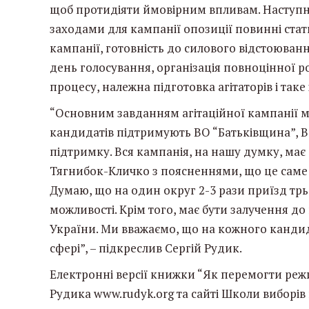
щоб протидіяти ймовірним впливам. Наступни
заходами для кампанії опозиції повинні стат
кампанії, готовність до силового відстоювання
день голосування, організація повноцінної 
процесу, належна підготовка агітаторів і таке
“Основним завданням агітаційної кампанії м
кандидатів підтримують ВО “Батьківщина”, В
підтримку. Вся кампанія, на нашу думку, ма
Тягнибок-Кличко з поясненнями, що це саме 
Думаю, що на один округ 2-3 рази приїзд трь
можливості. Крім того, має бути залучення до
України. Ми вважаємо, що на кожного кандид
сфері”, – підкреслив Сергій Рудик.
Електронні версії книжки “Як перемогти режим
Рудика www.rudyk.org та сайті Школи виборів 