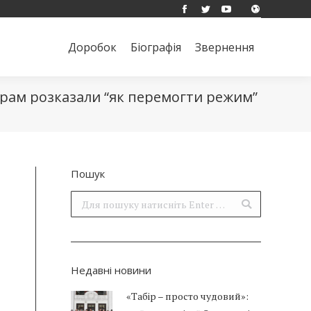
Facebook
Twitter
YouTube
Доробок
Біографія
Звернення
Поиск:
Доробок
Біографія
Звернення
Поиск:
ерам розказали “як перемогти режим”
Пошук
Поиск:
Недавні новини
«Табір – просто чудовий»: