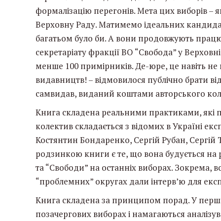
формалізацію перегонів. Мета цих виборів – 
Верховну Раду. Матимемо ідеальних кандидат
багатьом було би. А вони продовжують працюв
секретаріату фракції ВО “Свобода” у Верховн
менше 100 примірників. Де-юре, це навіть не 
видавництв! – відмовилося публічно брати відп
самвидав, виданий коштами авторського кол
Книга складена реальними практиками, які п
колектив складається з відомих в Україні екс
Костянтин Бондаренко, Сергій Рубан, Сергій 
родзинкою книги є те, що вона будується на 
та “Свободи” на останніх виборах. Зокрема, в
“проблемних” округах дали інтерв’ю для екс
Книга складена за принципом порад. У першо
позачергових виборах і намагаються аналізува