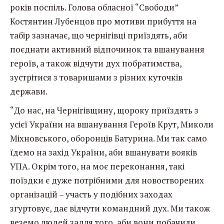
років поспіль. Голова обласної “Свободи”
Костянтин Лубенцов про мотиви прибуття на
табір зазначає, що чернігівці приїздять, аби
поєднати активний відпочинок та вшанування
героїв, а також відчути дух побратимства,
зустрітися з товаришами з різних куточків
держави.
“До нас, на Чернігівщину, щороку приїздять з
усієї України на вшанування Героїв Крут, Миколи
Міхновського, оборонців Батурина. Ми так само
їдемо на захід України, аби вшанувати вояків
УПА. Окрім того, на моє переконання, такі
поїздки є дуже потрібними для новостворених
організацій – участь у подібних заходах
згуртовує, дає відчути командний дух. Ми також
веземо людей задля того, аби вони побачили,