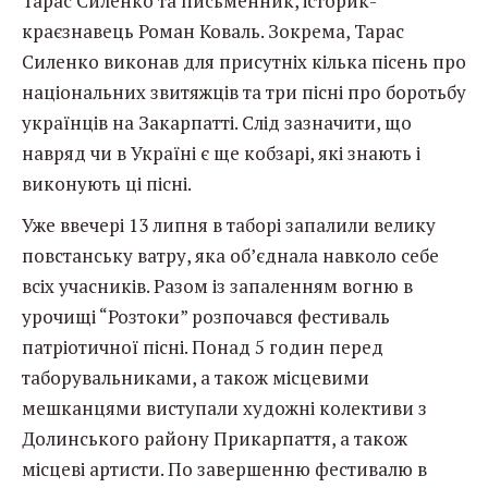
Тарас Силенко та письменник, історик-
краєзнавець Роман Коваль. Зокрема, Тарас
Силенко виконав для присутніх кілька пісень про
національних звитяжців та три пісні про боротьбу
українців на Закарпатті. Слід зазначити, що
навряд чи в Україні є ще кобзарі, які знають і
виконують ці пісні.
Уже ввечері 13 липня в таборі запалили велику
повстанську ватру, яка об’єднала навколо себе
всіх учасників. Разом із запаленням вогню в
урочищі “Розтоки” розпочався фестиваль
патріотичної пісні. Понад 5 годин перед
таборувальниками, а також місцевими
мешканцями виступали художні колективи з
Долинського району Прикарпаття, а також
місцеві артисти. По завершенню фестивалю в