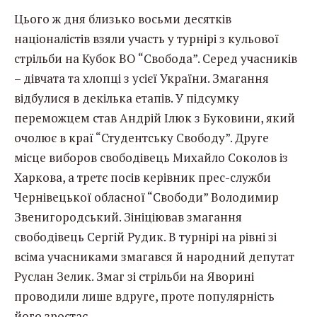
Цього ж дня близько восьми десятків
націоналістів взяли участь у турнірі з кульової
стрільби на Кубок ВО “Свобода”. Серед учасників
– дівчата та хлопці з усієї України. Змагання
відбулися в декілька етапів. У підсумку
переможцем став Андрій Ілюк з Буковини, який
очолює в краї “Студентську Свободу”. Друге
місце виборов свободівець Михайло Соколов із
Харкова, а третє посів керівник прес-служби
Чернівецької обласної “Свободи” Володимир
Звенигородський. Зініціював змагання
свободівець Сергій Рудик. В турнірі на рівні зі
всіма учасниками змагався й народний депутат
Руслан Зелик. Змаг зі стрільби на Яворині
проводили лише вдруге, проте популярність
його зростає.