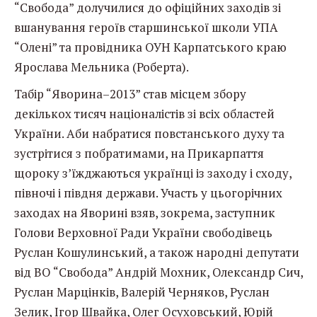
“Свобода” долучилися до офіційних заходів зі
вшанування героїв старшинської школи УПА
“Олені” та провідника ОУН Карпатського краю
Ярослава Мельника (Роберта).
Табір “Яворина–2013” став місцем збору
декількох тисяч націоналістів зі всіх областей
України. Аби набратися повстанського духу та
зустрітися з побратимами, на Прикарпаття
щороку з’їжджаються українці із заходу і сходу,
півночі і півдня держави. Участь у цьогорічних
заходах на Яворині взяв, зокрема, заступник
Голови Верховної Ради України свободівець
Руслан Кошулинський, а також народні депутати
від ВО “Свобода” Андрій Мохник, Олександр Сич,
Руслан Марцінків, Валерій Черняков, Руслан
Зелик, Ігор Швайка, Олег Осуховський, Юрій