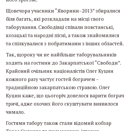
Щовечора учасники “Яворини–2013” збиралися
біля багать, які розкладали на місці свого
таборування. Свободівці співали повстанські,
козацькі та народні пісні, а також знайомилися
та спілкувалися з побратимами з інших областей.
Так, щороку чи не найбільше таборувальників
ходить на гостини до Закарпатської “Свободи”.
Крайовий очільник націоналістів Олег Куцин
кожного разу частує гостей бограчем –
традиційною закарпатською стравою. Олег
Куцин каже, що цьогоріч довелося варити бограч
тричі, адже охочих його скуштувати виявилося
чимало.
Гостями табору також стали відомий кобзар