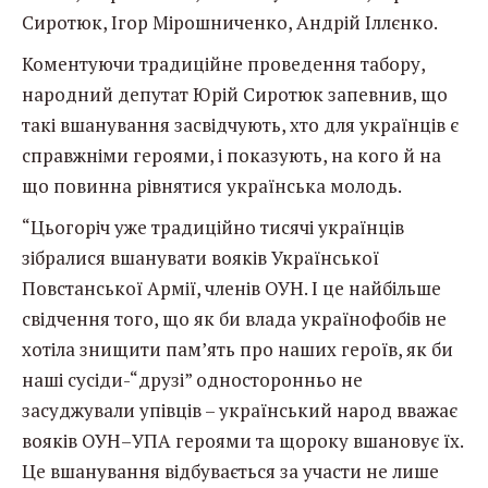
Сиротюк, Ігор Мірошниченко, Андрій Іллєнко.
Коментуючи традиційне проведення табору,
народний депутат Юрій Сиротюк запевнив, що
такі вшанування засвідчують, хто для українців є
справжніми героями, і показують, на кого й на
що повинна рівнятися українська молодь.
“Цьогоріч уже традиційно тисячі українців
зібралися вшанувати вояків Української
Повстанської Армії, членів ОУН. І це найбільше
свідчення того, що як би влада українофобів не
хотіла знищити пам’ять про наших героїв, як би
наші сусіди-“друзі” односторонньо не
засуджували упівців – український народ вважає
вояків ОУН–УПА героями та щороку вшановує їх.
Це вшанування відбувається за участи не лише