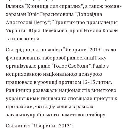
Іллєнка “Криниця для спраглих”, а також роман-
хараман Юрія Герасимовича “Доповідна
Апостолові Петру”; “Триптих про призначення
України” Юрія Шевельова, праці Романа Коваля
та инші книги.
Своєрідною ж новацією “Яворини–2013” стало
функціювання таборової радіостанції, яку
організувало радіо “Голос Свободи”. Радіо з
неприхованою національною цензурою
працювало в урочищі протягом 12-13 липня.
Радійники розважали націоналістів винятково
українськими піснями та сповіщали присутніх
про заходи, які відбувалися в рамках
загальноукраїнського наметового табору.
Світлини з “Яворини– 2013”: