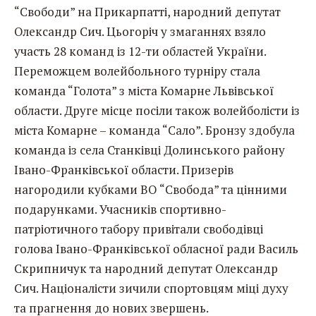
“Свободи” на Прикарпатті, народний депутат
Олександр Сич. Цьогоріч у змаганнях взяло
участь 28 команд із 12-ти областей України.
Переможцем волейбольного турніру стала
команда “Голота” з міста Комарне Львівської
области. Друге місце посіли також волейболісти із
міста Комарне – команда “Сало”. Бронзу здобула
команда із села Станківці Долинського району
Івано-Франківської области. Призерів
нагородили кубками ВО “Свобода” та цінними
подарунками. Учасників спортивно-
патріотичного табору привітали свободівці
голова Івано-Франківської обласної ради Василь
Скрипничук та народний депутат Олександр
Сич. Націоналісти зичили спортовцям міці духу
та прагнення до нових звершень.