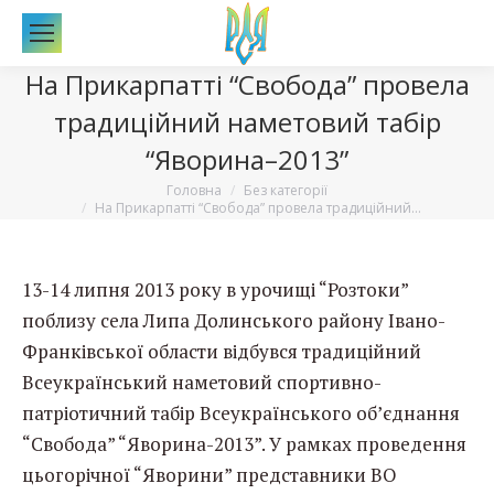
По
На Прикарпатті “Свобода” провела
традиційний наметовий табір
“Яворина–2013”
Вы здесь:
Головна
Без категорії
На Прикарпатті “Свобода” провела традиційний…
13-14 липня 2013 року в урочищі “Розтоки”
поблизу села Липа Долинського району Івано-
Франківської области відбувся традиційний
Всеукраїнський наметовий спортивно-
патріотичний табір Всеукраїнського об’єднання
“Свобода” “Яворина-2013”. У рамках проведення
цьогорічної “Яворини” представники ВО