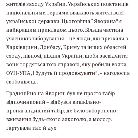
жителів заходу України. Українських повстанців
національними героями вважають жителі всієї
української держави. Цьогорічна “Яворина” є
найкращим прикладом цього. Більша частина
учасників таборування – це люди, які приїхали з
Харківщини, Донбасу, Криму та інших областей
сходу, півночі, півдня України, щоби засвідчити:
вони гордяться тою справою, яку робили вояки
ОУН-УПА, і будуть її продовжувати”, – наголосив
свободівець.
Традиційно на Яворині був не просто табір
відпочинковий – відбувся вишкільно-
пропагандивний табір, де було заборонено
вживання будь-якого алкоголю, а молодь
гартувала тіло й дух.