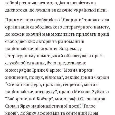
таборі розпочалася молодіжна патріотична
дискотека, де лунали виключно українські пісні.
Прикметною особливістю “Яворини” також стала
організація свободівського літературного намету,
де кожен охочий мав можливість придбати праці
свободівських авторів та різноманітні
націоналістичні видання. Зокрема, у
літературному наметі, який облаштувала прес-
служба об’єднання, було представлено
монографію Ірини Фаріон “Мовна норма:
знищення, пошук, віднова”, лекцію Ірини Фаріон
“Степан Бандера, практик, теоретик, містик
націоналістичного руху”, працю Миколи Зубкова
“Заборонений Кобзар”, монографії Олександра
Сича, збірку націоналістичної поезії “Голос
крові”, добірку афоризмів та сентенцій Юрія