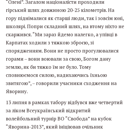
“Олені”. Загалом націоналісти проходили
гірський шлях довжиною 20-25 кілометрів. На
гору піднімалися як старші люди, так і зовсім юні,
школярі. Попри складний шлях, на втому ніхто не
скаржився. “Ми зараз йдемо налегко, а упівці в
Карпатах ходили з тяжкою зброєю, зі
спорядженням. Вони не просто прогулювалися
горами – вони воювали за свою, Богом дану
землю, як би тяжко їм не було. Тому
сповнюємося силою, надихаючись їхньою
звитягою”, – говорили учасники сходження на
Яворину.
13 липня в рамках табору відбувся вже четвертий
за ліком Всеукраїнський відкритий
волейбольний турнір ВО “Свобода” на кубок
“Яворина-2013”, який ініціював очільник