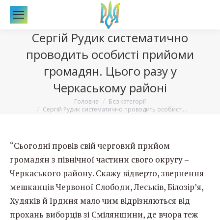
По
Сергій Рудик систематично
проводить особисті прийоми
громадян. Цього разу у
Черкаському районі
Вы здесь:
Головна
Без категорії
Сергій Рудик систематично проводить особисті…
“Сьогодні провів свій черговий прийом
громадян з північної частини свого округу –
Черкаського району. Скажу відверто, звернення
мешканців Червоної Слободи, Леськів, Білозір’я,
Худяків й Ірдиня мало чим відрізняються від
прохань виборців зі Смілянщини, де вчора теж