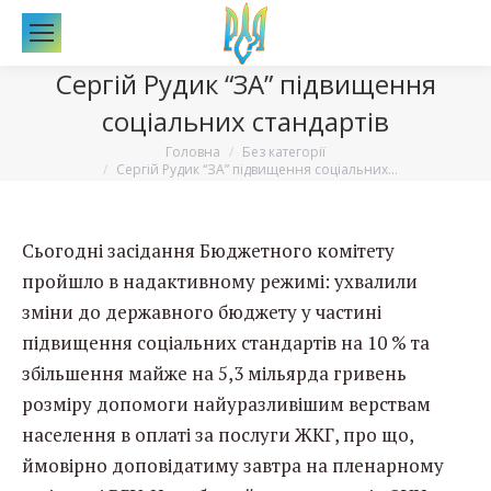
По
Сергій Рудик “ЗА” підвищення
соціальних стандартів
Вы здесь:
Головна
Без категорії
Сергій Рудик “ЗА” підвищення соціальних…
Сьогодні засідання Бюджетного комітету
пройшло в надактивному режимі: ухвалили
зміни до державного бюджету у частині
підвищення соціальних стандартів на 10 % та
збільшення майже на 5,3 мільярда гривень
розміру допомоги найуразливішим верствам
населення в оплаті за послуги ЖКГ
, про що,
ймовірно доповідатиму завтра на пленарному