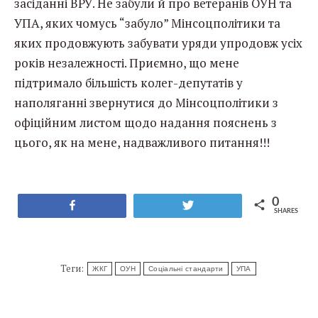
засіданні ВРУ. Не забули й про ветеранів ОУН та
УПА, яких чомусь “забуло” Мінсоцполітики та
яких продовжують забувати уряди упродовж усіх
років незалежності. Приємно, що мене
підтримало більшість колег-депутатів у
наполяганні звернутися до Мінсоцполітики з
офіційним листом щодо надання пояснень з
цього, як на мене, надважливого питання!!!
0
Share
Tweet
SHARES
Теги:
ЖКГ
ОУН
Соціальні стандарти
УПА