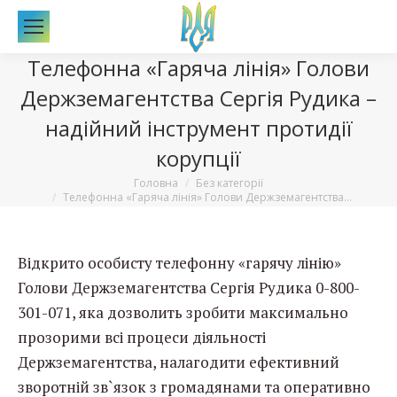
По
Телефонна «Гаряча лінія» Голови
Держземагентства Сергія Рудика –
надійний інструмент протидії
корупції
Вы здесь:
Головна
Без категорії
Телефонна «Гаряча лінія» Голови Держземагентства…
Відкрито особисту телефонну «гарячу лінію»
Голови Держземагентства Сергія Рудика 0-800-
301-071, яка дозволить зробити максимально
прозорими всі процеси діяльності
Держземагентства, налагодити ефективний
зворотній зв`язок з громадянами та оперативно