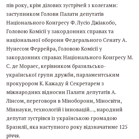
пів року
, крім ділових зустрічей з колегами:
заступником Голови Палати депутатів
Національного Конгресу Ф. Лусіо Джіакобо,
Головою Комісії у закордонних справах та
національної оборони Федерального Сенату А.
Нунесом Феррейра, Головою Комісії у
закордонних справах Національного Конгресу М.
С. де Мораес, керівником бразильсько-
української групи дружби, парламентським
прокурором К. Кажаду й Секретарем з
міжнародних відносин Палати депутатів А.
Лінсом, переговори в Міноборони, Міносвіти,
Міннауки, технологій і інновацій…, народний
депутат зустрівся із українською громадою
Бразилії, яка наступного року відзначатиме 125
річчя.