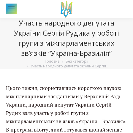
По
Участь народного депутата
України Сергія Рудика у роботі
групи з міжпарламентських
зв’язків “Україна-Бразилія”
Вы здесь:
Головна
Без категорії
Участь народного депутата України Сергія…
Цього тижня, скориставшись короткою паузою
між пленарними засіданнями у Верховній Раді
України, народний депутат України Сергій
Рудик взяв участь у роботі групи з
міжпарламентських зв’язків «Україна – Бразилія».
В програмі візиту, який готувався щонайменше