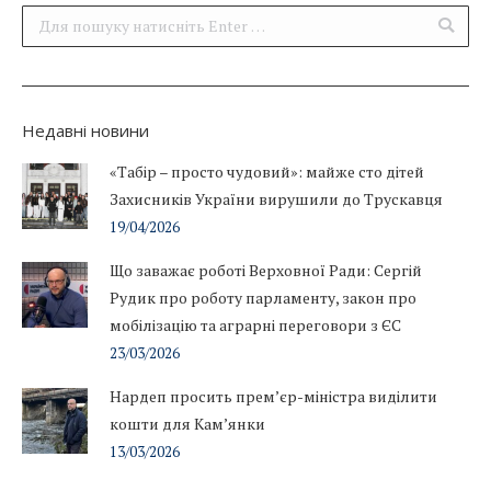
Поиск:
Недавні новини
«Табір – просто чудовий»: майже сто дітей
Захисників України вирушили до Трускавця
19/04/2026
Що заважає роботі Верховної Ради: Сергій
Рудик про роботу парламенту, закон про
мобілізацію та аграрні переговори з ЄС
23/03/2026
Нардеп просить прем’єр-міністра виділити
кошти для Кам’янки
13/03/2026