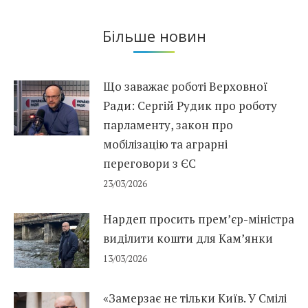
Більше новин
Що заважає роботі Верховної
Ради: Сергій Рудик про роботу
парламенту, закон про
мобілізацію та аграрні
переговори з ЄС
23/03/2026
Нардеп просить прем’єр-міністра
виділити кошти для Кам’янки
13/03/2026
«Замерзає не тільки Київ. У Смілі