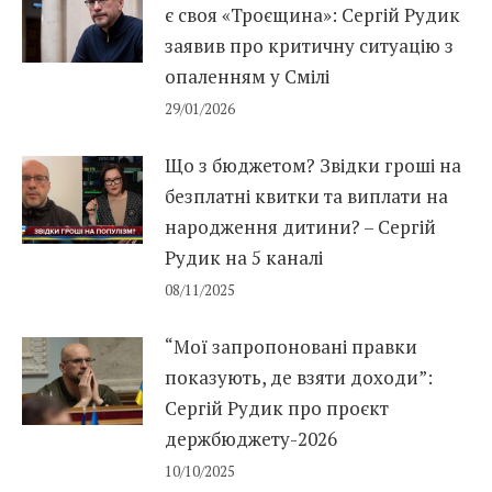
є своя «Троєщина»: Сергій Рудик
заявив про критичну ситуацію з
опаленням у Смілі
29/01/2026
Що з бюджетом? Звідки гроші на
безплатні квитки та виплати на
народження дитини? – Сергій
Рудик на 5 каналі
08/11/2025
“Мої запропоновані правки
показують, де взяти доходи”:
Сергій Рудик про проєкт
держбюджету-2026
10/10/2025