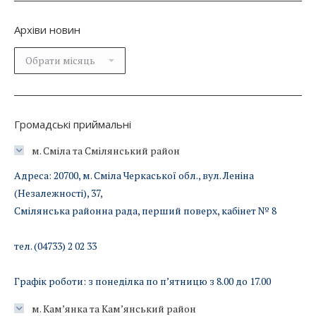
Архіви новин
Архіви
новин
Громадські приймальні
м. Сміла та Смілянський район
Адреса: 20700, м. Сміла Черкаської обл., вул. Леніна
(Незалежності), 37,
Смілянська районна рада, перший поверх, кабінет № 8
тел. (04733) 2 02 33
Графік роботи: з понеділка по п’ятницю з 8.00 до 17.00
м. Кам’янка та Кам’янський район