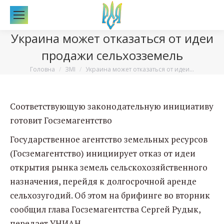
По
Украина может отказаться от идеи
продажи сельхозземель
Вы здесь:
Головна
ЗМІ
Украина может отказаться от идеи…
Соответствующую законодательную инициативу
готовит Госземагентство
Государственное агентство земельных ресурсов
(Госземагентство) инициирует отказ от идеи
открытия рынка земель сельскохозяйственного
назначения, перейдя к долгосрочной аренде
сельхозугодий. Об этом на брифинге во вторник
сообщил глава Госземагентства Сергей Рудык,
передает УНИАН.