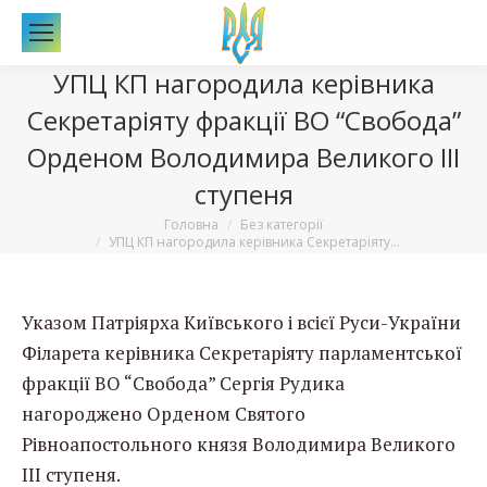
По
УПЦ КП нагородила керівника
Секретаріяту фракції ВО “Свобода”
Орденом Володимира Великого ІІІ
ступеня
Вы здесь:
Головна
Без категорії
УПЦ КП нагородила керівника Секретаріяту…
Указом Патріярха Київського і всієї Руси-України
Філарета керівника Секретаріяту парламентської
фракції ВО “Свобода” Сергія Рудика
нагороджено Орденом Святого
Рівноапостольного князя Володимира Великого
ІІІ ступеня.