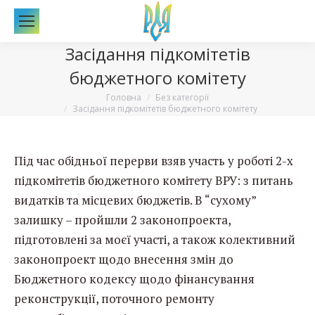
По
Засідання підкомітетів
бюджетного комітету
Вы здесь:
Головна
Без категорії
Засідання підкомітетів бюджетного комітету
Під час обідньої перерви взяв участь у роботі 2-х
підкомітетів бюджетного комітету ВРУ: з питань
видатків та місцевих бюджетів. В “сухому”
залишку – пройшли 2 законопроекта,
підготовлені за моєї участі, а також колективний
законопроект щодо внесення змін до
Бюджетного кодексу щодо фінансування
реконструкції, поточного ремонту